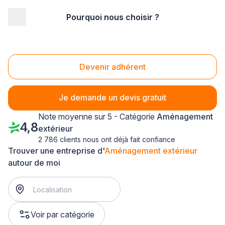
Pourquoi nous choisir ?
Accueil
/
Aménagement extérieur
/
Bretagne
/
Côtes d'Armor
/
Le Haut-Corlay (22320)
Aménagement extérieur Le Haut-Corlay (22320)
Devenir adhérent
Je demande un devis gratuit
Note moyenne sur 5 - Catégorie
Aménagement
4,8
extérieur
2 786 clients nous ont déjà fait confiance
Trouver une entreprise d'
Aménagement extérieur
autour de moi
Voir par catégorie