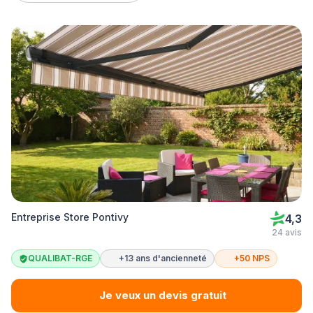
Entreprise Store Pontivy
4,3
24 avis
QUALIBAT-RGE
+13 ans d'ancienneté
+50 NPS
Je veux un devis gratuit