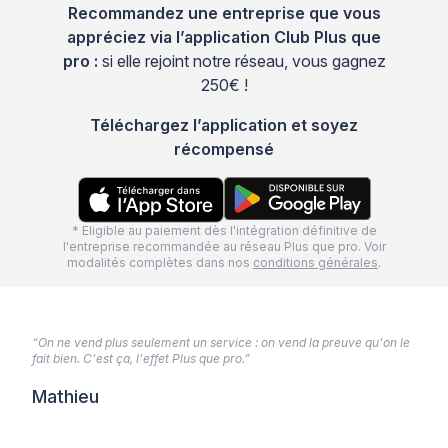
Recommandez une entreprise que vous
appréciez via l’application Club Plus que
pro :
si elle rejoint notre réseau, vous gagnez
250€ !
Téléchargez l’application et soyez
récompensé
* Eligible au paiement dès l'intégration définitive de
l'entreprise recommandée au réseau Plus que pro. Voir
modalités complètes dans nos
conditions générales
.
“On ne vend plus seulement un service : on vend la preuve qu'on le
fait bien. C'est ça, l'effet Plus que pro.”
Mathieu