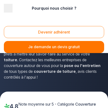
Pourquoi nous choisir ?
Accueil
/
Gros œuvre
/
Couverture
Couverture
Devenir adhérent
Besoin d'une
entreprise de couverture
de confiance
pour garantir
l'étanchéité et la durabilité de votre toit
Je demande un devis gratuit
?
Découvrez chez Plus que pro des couvreurs experts
prêts à mettre leur savoir-faire au service de votre
toiture
. Contactez les meilleures entreprises de
couverture autour de vous pour la
pose ou l'entretien
de tous types de
couverture de toiture
, avis clients
contrôlés à l'appui !
Note moyenne sur 5 - Catégorie
Couverture
4,8