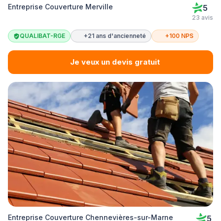
Entreprise Couverture Merville
5
23 avis
QUALIBAT-RGE
+21 ans d'ancienneté
+100 NPS
Je veux un devis gratuit
Entreprise Couverture Chennevières-sur-Marne
5