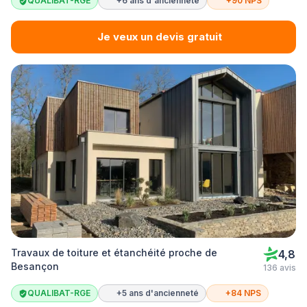
QUALIBAT-RGE
+6 ans d'ancienneté
+90 NPS
Je veux un devis gratuit
Travaux de toiture et étanchéité proche de
4,8
Besançon
136 avis
QUALIBAT-RGE
+5 ans d'ancienneté
+84 NPS