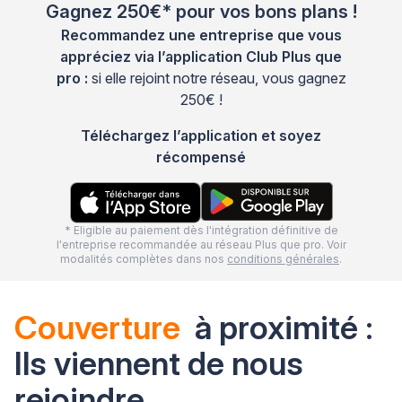
Gagnez 250€* pour vos bons plans !
Recommandez une entreprise que vous
appréciez via l’application Club Plus que
pro :
si elle rejoint notre réseau, vous gagnez
250€ !
Téléchargez l’application et soyez
récompensé
* Eligible au paiement dès l'intégration définitive de
l'entreprise recommandée au réseau Plus que pro. Voir
modalités complètes dans nos
conditions générales
.
Couverture
à proximité :
Ils viennent de nous
rejoindre