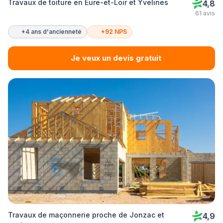
Travaux de toiture en Eure-et-Loir et Yvelines
4,8
61 avis
+4 ans d'ancienneté
+92 NPS
Je veux un devis gratuit
Travaux de maçonnerie proche de Jonzac et
4,9