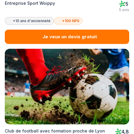
Entreprise Sport Woippy
5
5 avis
+10 ans d'ancienneté
+100 NPS
Je veux un devis gratuit
Club de football avec formation proche de Lyon
4,8