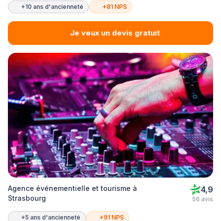
+10 ans d'ancienneté
+81 NPS
Je veux un devis gratuit
Agence événementielle et tourisme à
4,9
Strasbourg
56 avis
+5 ans d'ancienneté
+91 NPS