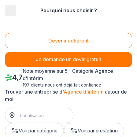
Pourquoi nous choisir ?
Accueil
/
Service aux entreprises
/
Agence d'intérim
/
Franche-Comté
/
Jura
Agence d'intérim Jura (39)
Devenir adhérent
Je demande un devis gratuit
Note moyenne sur 5 - Catégorie
Agence
4,7
d'intérim
197 clients nous ont déjà fait confiance
Trouver une entreprise d'
Agence d'intérim
autour de
moi
Voir par catégorie
Voir par prestation