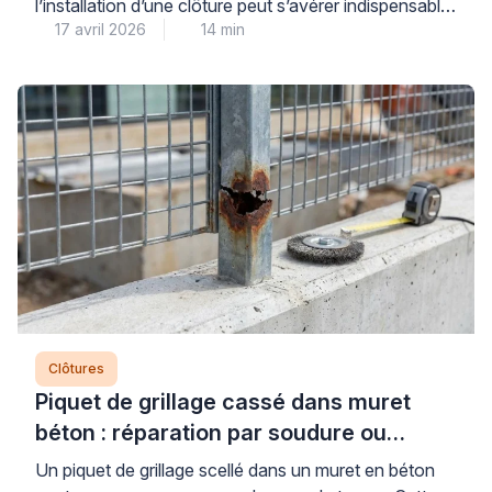
l’installation d’une clôture peut s’avérer indispensable
17 avril 2026
14 min
pour sécuriser votre terrain. Cette situation se
présente fréquemment lorsqu’un animal domestique
doit être protégé. Toutefois, le bail de location
impose généralement une remise en état des lieux en
fin de contrat. Les solutions de clôture sans béton
offrent alors une réponse […]
Clôtures
Piquet de grillage cassé dans muret
béton : réparation par soudure ou
remplacement ?
Un piquet de grillage scellé dans un muret en béton