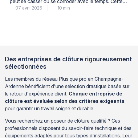
peut se casser ou se corroder avec le temps. Cette
07 avril 2026
10 min
situation soulève une question technique importante
pour la solidité de votre clôture. La réparation par
soudure représente une solution séduisante pour
éviter de démolir le muret. Cependant, cette
technique nécessite des conditions précises pour
garantir […]
Des entreprises de clôture rigoureusement
sélectionnées
Les membres du réseau Plus que pro en Champagne-
Ardenne bénéficient d'une sélection drastique basée sur
le retour d'expérience client.
Chaque entreprise de
clôture est évaluée selon des critères exigeants
pour garantir un travail soigné et durable.
Vous recherchez un poseur de clôture qualifié ? Ces
professionnels disposent du savoir-faire technique et des
équipements adaptés pour tous types d'installations. Leur