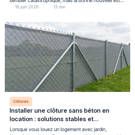
sembler catastrophique, mais la bonne nouvelle est
18 juin 2026
13 min
que des solutions techniques durables existent pour
remettre en état votre installation sans
nécessairement tout remplacer. La clé d’une
réparation réussie repose sur un diagnostic précis
des dégâts réels – poteau descellé, grillage déformé,
alignement compromis – permettant d’identifier la […]
Clôtures
Installer une clôture sans béton en
location : solutions stables et
démontables
Lorsque vous louez un logement avec jardin,