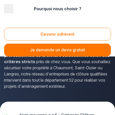
Pourquoi nous choisir ?
Accueil
/
Aménagement extérieur
/
Clôture
/
Champagne-Ardenne
/
Haute-Marne
Cloture Haute-Marne (52)
Devenir adhérent
Vous envisagez d'installer une clôture en Haute-Marne ?
La solution Plus que pro vous met en relation avec des
Je demande un devis gratuit
professionnels de la clôture sélectionnés selon des
critères stricts
près de chez vous. Que vous souhaitiez
sécuriser votre propriété à Chaumont, Saint-Dizier ou
Langres, notre réseau d'entreprises de clôture qualifiées
intervient dans tout le département 52 pour réaliser vos
projets d'aménagement extérieur.