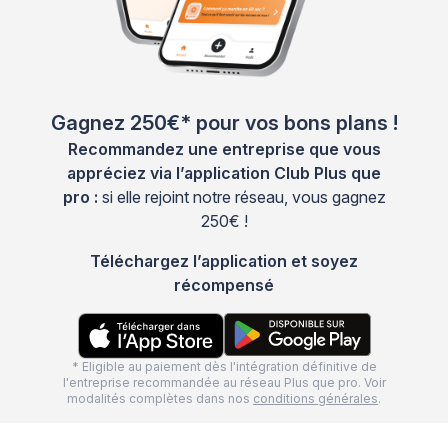
Gagnez 250€* pour vos bons plans !
Recommandez une entreprise que vous
appréciez via l’application Club Plus que
pro :
si elle rejoint notre réseau, vous gagnez
250€ !
Téléchargez l’application et soyez
récompensé
* Eligible au paiement dès l'intégration définitive de
l'entreprise recommandée au réseau Plus que pro. Voir
modalités complètes dans nos
conditions générales
.