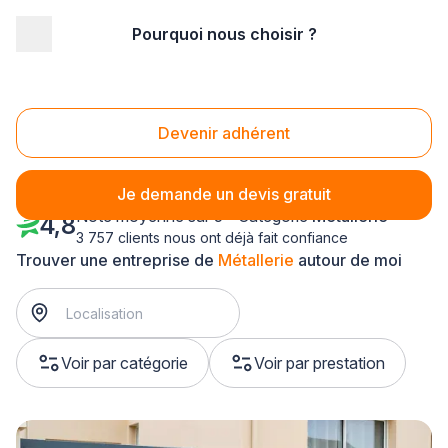
Pourquoi nous choisir ?
Accueil
/
Second œuvre
/
Métallerie
/
Bourgogne
Métallerie Bourgogne
Devenir adhérent
Je demande un devis gratuit
Note moyenne sur 5 - Catégorie
Métallerie
4,8
3 757 clients nous ont déjà fait confiance
Trouver une entreprise de
Métallerie
autour de moi
Voir par catégorie
Voir par prestation