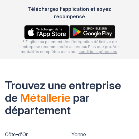
Téléchargez l’application et soyez
récompensé
* Eligible au paiement dès l'intégration définitive de
l'entreprise recommandée au réseau Plus que pro. Voir
modalités complètes dans nos
conditions générales
.
Trouvez une entreprise
de
Métallerie
par
département
Côte-d'Or
Yonne