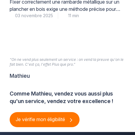
Fixer correctement une rambarde métallique sur un
plancher en bois exige une méthode précise pour
03 novembre 2025
11 min
garantir la sécurité de tous et la pérennité de
l’installation. L’identification préalable de la structure
porteuse du plancher et le choix de fixations
traversantes avec contre-plaques constituent les
fondements d’un montage de qualité qui respecte les
normes en vigueur. Ces […]
“On ne vend plus seulement un service : on vend la preuve qu'on le
fait bien. C'est ça, l'effet Plus que pro.”
Mathieu
Comme Mathieu, vendez vous aussi plus
qu'un service, vendez votre excellence !
Je vérifie mon éligibilité