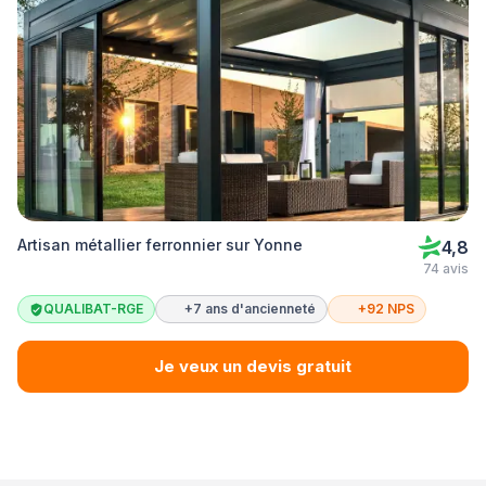
Artisan métallier ferronnier sur Yonne
4,8
74 avis
QUALIBAT-RGE
+7 ans d'ancienneté
+92 NPS
Je veux un devis gratuit