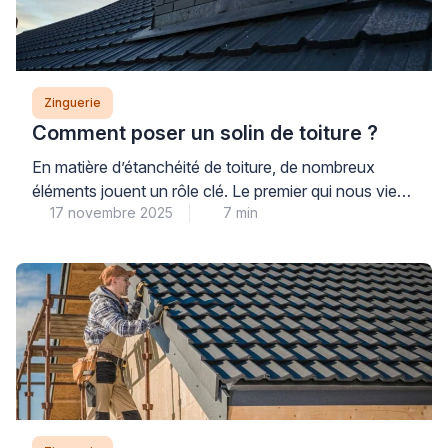
des dégradations coûteuses à long […]
Zinguerie
Comment poser un solin de toiture ?
En matière d’étanchéité de toiture, de nombreux
éléments jouent un rôle clé. Le premier qui nous vient
17 novembre 2025
7 min
en tête est généralement le revêtement de
couverture, à l’instar des tuiles, ardoises ou bacs
acier. Viennent ensuite les pièces de zinguerie, telles
que gouttières et chéneaux, puis le faîtage, les
arêtiers ou les rives. Pourtant, pour éviter […]