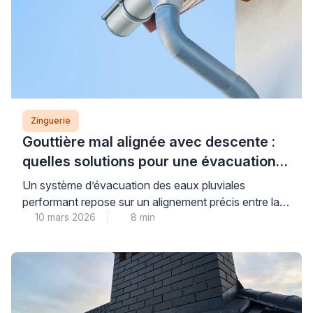
Zinguerie
Gouttière mal alignée avec descente :
quelles solutions pour une évacuation
efficace ?
Un système d’évacuation des eaux pluviales
performant repose sur un alignement précis entre la
10 mars 2026
8 min
gouttière et la descente. Lorsque ce positionnement
n’est pas respecté, les risques d’infiltrations
augmentent considérablement. Les problèmes
d’étanchéité compromettent alors la protection de
votre façade et de vos fondations. Identifier
rapidement un défaut d’alignement permet d’éviter