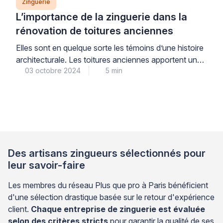
Zinguerie
L’importance de la zinguerie dans la
rénovation de toitures anciennes
Elles sont en quelque sorte les témoins d’une histoire
architecturale. Les toitures anciennes apportent un
03 octobre 2024
5 min
cachet unique à un bâtiment. Mais pour conserver
leur beauté et leur valeur patrimoniale, elles doivent
être correctement entretenues. Souvent, une
rénovation est nécessaire. Parmi les aspects
techniques à prendre en compte dans de tels travaux
figurent l’entretien et le […]
Des artisans zingueurs sélectionnés pour
leur savoir-faire
Les membres du réseau Plus que pro à Paris bénéficient
d'une sélection drastique basée sur le retour d'expérience
client.
Chaque entreprise de zinguerie est évaluée
selon des critères stricts
pour garantir la qualité de ses