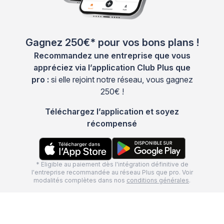
Gagnez 250€* pour vos bons plans !
Recommandez une entreprise que vous
appréciez via l’application Club Plus que
pro :
si elle rejoint notre réseau, vous gagnez
250€ !
Téléchargez l’application et soyez
récompensé
* Eligible au paiement dès l'intégration définitive de
l'entreprise recommandée au réseau Plus que pro. Voir
modalités complètes dans nos
conditions générales
.