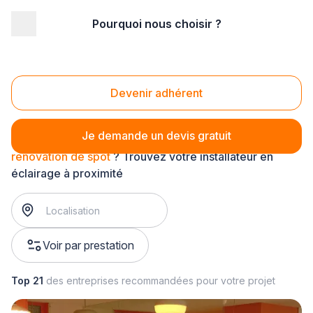
Pourquoi nous choisir ?
Accueil
/
Équipement technique
/
Eclairage
/
rénovation d'éclairage intérieur
/
rénovation de spot
Rénovation de spot
Devenir adhérent
Je demande un devis gratuit
rénovation de spot
? Trouvez votre installateur en
éclairage à proximité
Voir par prestation
Top 21
des entreprises recommandées pour votre projet