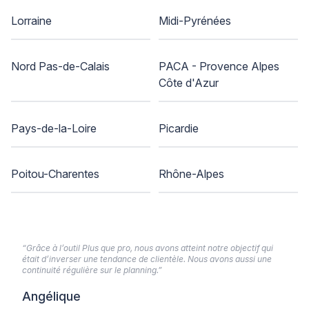
Lorraine
Midi-Pyrénées
Nord Pas-de-Calais
PACA - Provence Alpes
Côte d'Azur
Pays-de-la-Loire
Picardie
Poitou-Charentes
Rhône-Alpes
“Grâce à l’outil Plus que pro, nous avons atteint notre objectif qui
était d’inverser une tendance de clientèle. Nous avons aussi une
continuité régulière sur le planning.”
Angélique