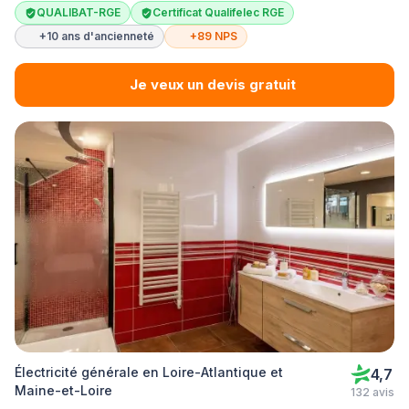
QUALIBAT-RGE
Certificat Qualifelec RGE
+10 ans d'ancienneté
+89 NPS
Je veux un devis gratuit
Électricité générale en Loire-Atlantique et
4,7
Maine-et-Loire
132 avis