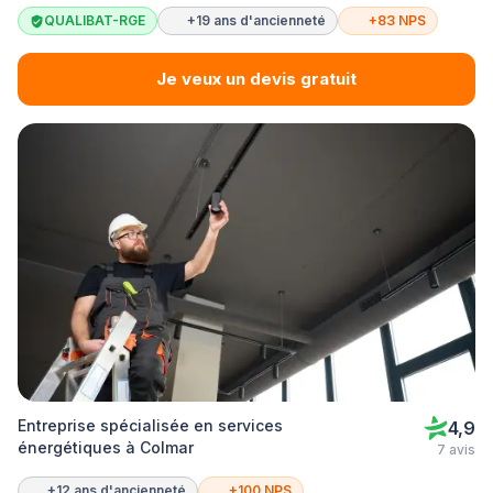
QUALIBAT-RGE
+19 ans d'ancienneté
+83 NPS
Je veux un devis gratuit
Entreprise spécialisée en services
4,9
énergétiques à Colmar
7 avis
+12 ans d'ancienneté
+100 NPS