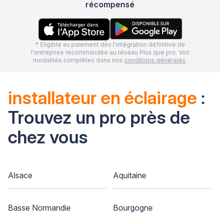
récompensé
* Eligible au paiement dès l'intégration définitive de
l'entreprise recommandée au réseau Plus que pro. Voir
modalités complètes dans nos
conditions générales
.
installateur en éclairage
:
Trouvez un pro près de
chez vous
Alsace
Aquitaine
Basse Normandie
Bourgogne