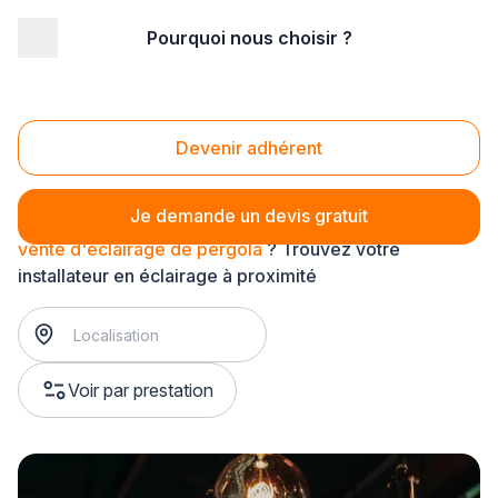
Pourquoi nous choisir ?
Accueil
/
Équipement technique
/
Eclairage
/
vente d'éclairage extérieur
/
vente d'éclairage de pergola
Vente d'éclairage de pergola
Devenir adhérent
Je demande un devis gratuit
vente d'éclairage de pergola
? Trouvez votre
installateur en éclairage à proximité
Voir par prestation