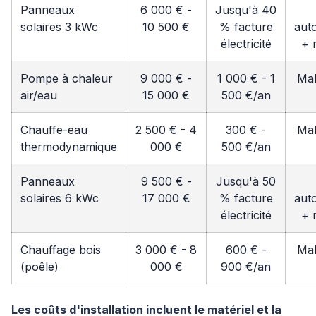
Panneaux
6 000 € -
Jusqu'à 40
solaires 3 kWc
10 500 €
% facture
aut
électricité
+ 
Pompe à chaleur
9 000 € -
1 000 € - 1
Ma
air/eau
15 000 €
500 €/an
Chauffe-eau
2 500 € - 4
300 € -
Ma
thermodynamique
000 €
500 €/an
Panneaux
9 500 € -
Jusqu'à 50
solaires 6 kWc
17 000 €
% facture
aut
électricité
+ 
Chauffage bois
3 000 € - 8
600 € -
Ma
(poêle)
000 €
900 €/an
Les coûts d'installation incluent le matériel et la