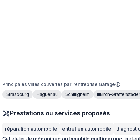
Principales villes couvertes par l'entreprise Garage
Strasbourg
Haguenau
Schiltigheim
Illkirch-Graffenstade
Prestations ou services proposés
réparation automobile
entretien automobile
diagnosti
Cet atelier de
mécanique automobile multimarque
, implan