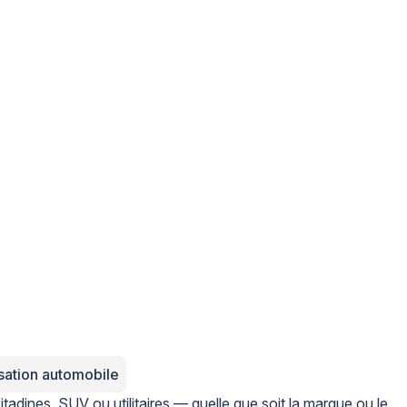
isation automobile
itadines, SUV ou utilitaires — quelle que soit la marque ou le