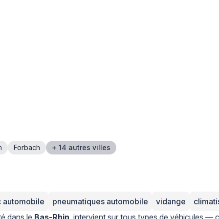
n
Forbach
+ 14 autres villes
c automobile
pneumatiques automobile
vidange
climat
té dans le
Bas-Rhin
, intervient sur tous types de véhicules — c