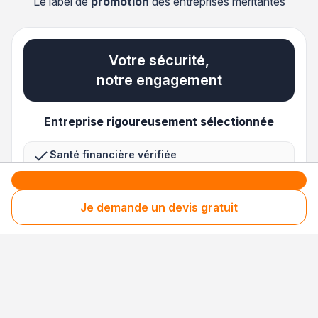
Le label de
promotion
des entreprises méritantes
Votre sécurité,
notre engagement
Entreprise rigoureusement sélectionnée
Santé financière vérifiée
Respect des consommateurs
Je demande un devis gratuit
Assurances obligatoires à jour
3 niveaux de sécurité uniques en France pour
des avis 100 % fiables
Nos processus de collecte, de contrôle et de