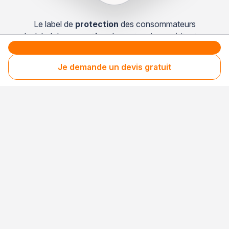
Le label de
protection
des consommateurs
Le label de
promotion
des entreprises méritantes
Je demande un devis gratuit
Professionnel engagé
Années après années, cette entreprise renouvelle
son adhésion et choisit la transparence pour
continuer de mériter votre confiance.
Votre sécurité,
notre engagement
Entreprise rigoureusement sélectionnée