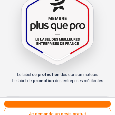
Le label de
protection
des consommateurs
Le label de
promotion
des entreprises méritantes
Clients fidèles & satisfaits
Les consommateurs recontactent régulièrement
Je demande un devis gratuit