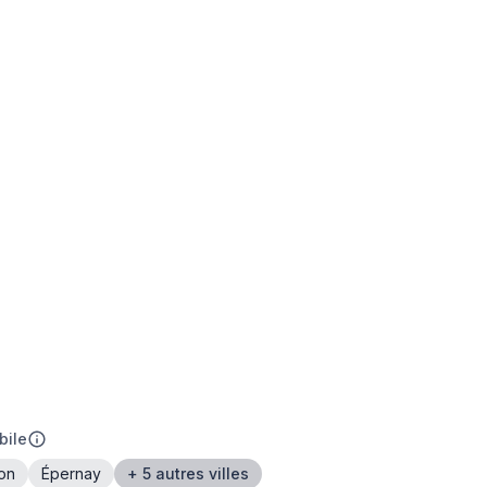
bile
on
Épernay
+ 5 autres villes