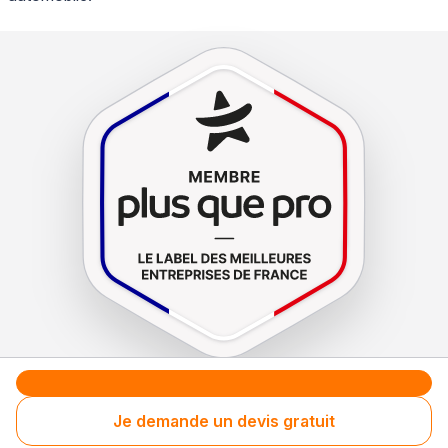
Le label de
protection
des consommateurs
Le label de
promotion
des entreprises méritantes
Je demande un devis gratuit