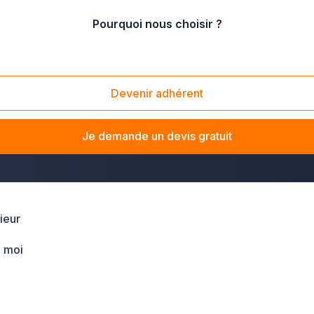
Pourquoi nous choisir ?
Devenir adhérent
 le Calvados
? La solution Plus que pro vous met en relation
créer un agencement sur mesure
, notre réseau d'entreprises
Je demande un devis gratuit
ieur
 moi