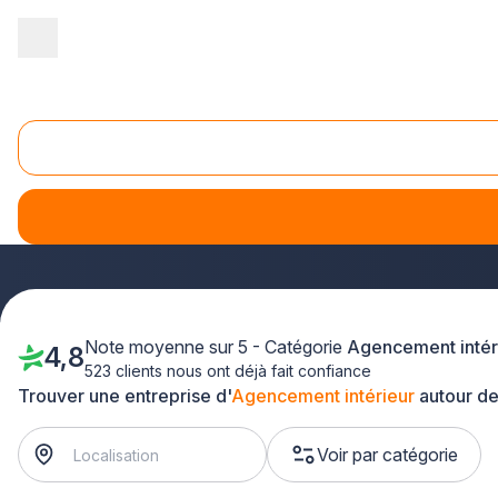
Accueil
/
Agencement intérieur
/
Basse Normandie
/
Calvados
Agencement interieur Calvados (14)
Vous envisagez un projet d'
agencement d'intérieur dans
souhaitiez optimiser l'espace de votre logement ou 
le département pour transformer vos espaces de vie.
Note moyenne sur 5 - Catégorie
Agencement intér
4,8
523 clients nous ont déjà fait confiance
Trouver une entreprise d'
Agencement intérieur
autour de
Voir par catégorie