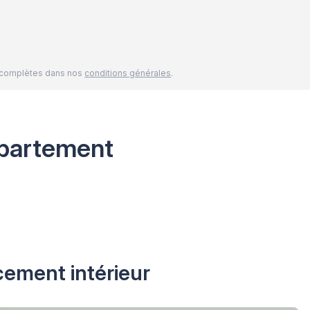
és complètes dans nos
conditions générales
.
partement
cement intérieur