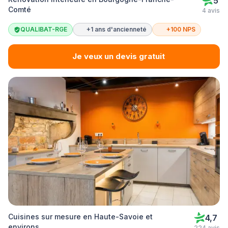
5
Comté
4 avis
QUALIBAT-RGE
+1 ans d'ancienneté
+100 NPS
Je veux un devis gratuit
Cuisines sur mesure en Haute-Savoie et
4,7
environs
224 avis