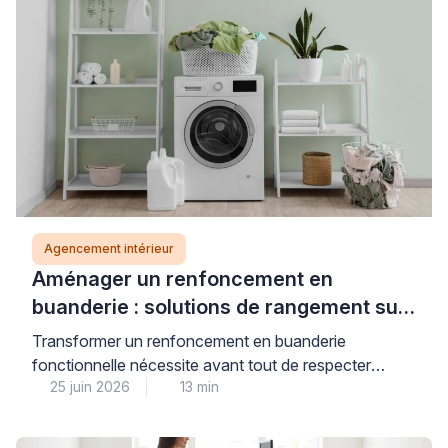
Agencement intérieur
Aménager un renfoncement en
buanderie : solutions de rangement sur
mesure
Transformer un renfoncement en buanderie
fonctionnelle nécessite avant tout de respecter
25 juin 2026
13 min
certaines règles de sécurité, notamment concernant
la solidité des fixations et la nature des supports
muraux. Cette attention portée aux aspects