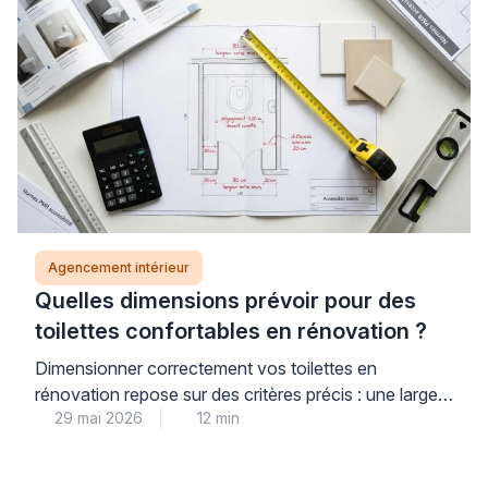
assise tout au long de la journée, tandis que le bureau
permet l’alternance de positions. Pour investir avec
[…]
Agencement intérieur
Quelles dimensions prévoir pour des
toilettes confortables en rénovation ?
Dimensionner correctement vos toilettes en
rénovation repose sur des critères précis : une largeur
29 mai 2026
12 min
minimale de 80 cm et un dégagement de 1,20 m
devant la cuvette constituent les repères de base
pour garantir votre confort au quotidien. Cette