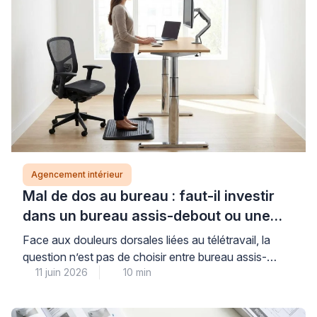
techniques garantit un aménagement durable qui
supportera efficacement le poids des produits
d’entretien et du linge, tout en préservant l’intégrité de
vos cloisons. […]
Agencement intérieur
Mal de dos au bureau : faut-il investir
dans un bureau assis-debout ou une
chaise ergonomique ?
Face aux douleurs dorsales liées au télétravail, la
question n’est pas de choisir entre bureau assis-
11 juin 2026
10 min
debout ou chaise ergonomique, mais de comprendre
que ces deux solutions répondent à des besoins
complémentaires : la chaise corrige votre posture