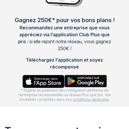
Gagnez 250€* pour vos bons plans !
Recommandez une entreprise que vous
appréciez via l’application Club Plus que
pro :
si elle rejoint notre réseau, vous gagnez
250€ !
Téléchargez l’application et soyez
récompensé
* Eligible au paiement dès l'intégration définitive de
l'entreprise recommandée au réseau Plus que pro. Voir
modalités complètes dans nos
conditions générales
.