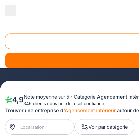
Accueil
/
Agencement intérieur
/
PACA - Provence Alpes Côte d'Azu
Agencement interieur Bouches-du-Rhône (13)
Vous envisagez un projet d'
agencement d'intérieur
dans 
vous pour transformer votre espace de vie.
Que vous souha
d'agenceurs sélectionnés intervient dans tout le départeme
Note moyenne sur 5 - Catégorie
Agencement intér
4,9
346 clients nous ont déjà fait confiance
Trouver une entreprise d'
Agencement intérieur
autour de
Voir par catégorie