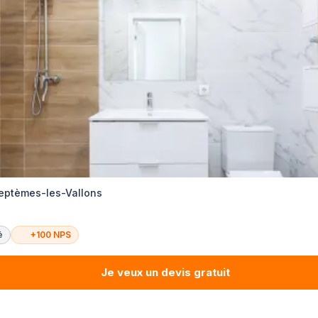
Septèmes-les-Vallons
é
+100 NPS
Je veux un devis gratuit