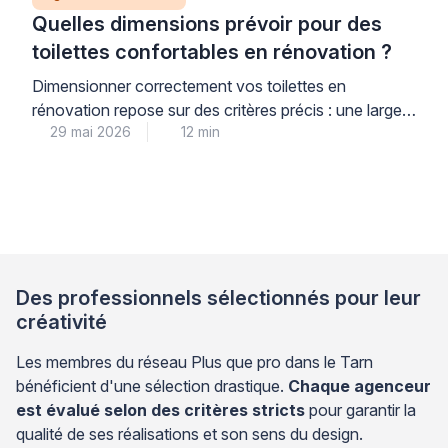
Quelles dimensions prévoir pour des
toilettes confortables en rénovation ?
Dimensionner correctement vos toilettes en
rénovation repose sur des critères précis : une largeur
29 mai 2026
12 min
minimale de 80 cm et un dégagement de 1,20 m
devant la cuvette constituent les repères de base
pour garantir votre confort au quotidien. Cette
anticipation des dimensions permet d’éviter les
erreurs coûteuses qui nécessiteraient de repenser
tout l’aménagement une fois […]
Des professionnels sélectionnés pour leur
créativité
Les membres du réseau Plus que pro dans le Tarn
bénéficient d'une sélection drastique.
Chaque agenceur
est évalué selon des critères stricts
pour garantir la
qualité de ses réalisations et son sens du design.