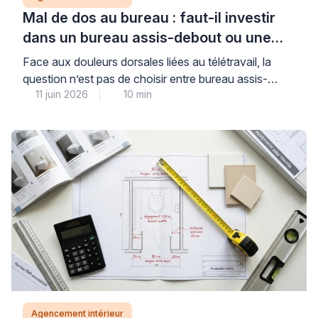
Mal de dos au bureau : faut-il investir
dans un bureau assis-debout ou une
chaise ergonomique ?
Face aux douleurs dorsales liées au télétravail, la
question n’est pas de choisir entre bureau assis-
11 juin 2026
10 min
debout ou chaise ergonomique, mais de comprendre
que ces deux solutions répondent à des besoins
complémentaires : la chaise corrige votre posture
assise tout au long de la journée, tandis que le bureau
permet l’alternance de positions. Pour investir avec
[…]
Agencement intérieur