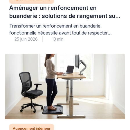
Aménager un renfoncement en
buanderie : solutions de rangement sur
mesure
Transformer un renfoncement en buanderie
fonctionnelle nécessite avant tout de respecter
25 juin 2026
13 min
certaines règles de sécurité, notamment concernant
la solidité des fixations et la nature des supports
muraux. Cette attention portée aux aspects
techniques garantit un aménagement durable qui
supportera efficacement le poids des produits
d’entretien et du linge, tout en préservant l’intégrité de
vos cloisons. […]
Agencement intérieur