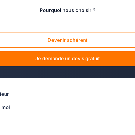
Pourquoi nous choisir ?
Devenir adhérent
rieur
dans la Vienne ? La solution Plus que pro vous met en r
imiser l'espace de votre maison ou repenser la distribu
Je demande un devis gratuit
ieur
 moi