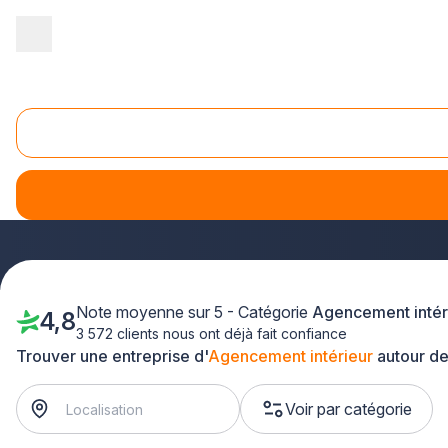
Accueil
/
Agencement intérieur
/
Poitou-Charentes
/
Vienne
Agencement interieur Vienne (86)
Vous recherchez un professionnel de l'
agencement d'inté
tous vos projets d'aménagement.
Que vous souhaitiez opt
tout le département pour concrétiser vos envies.
Note moyenne sur 5 - Catégorie
Agencement intér
4,8
3 572 clients nous ont déjà fait confiance
Trouver une entreprise d'
Agencement intérieur
autour de
Voir par catégorie