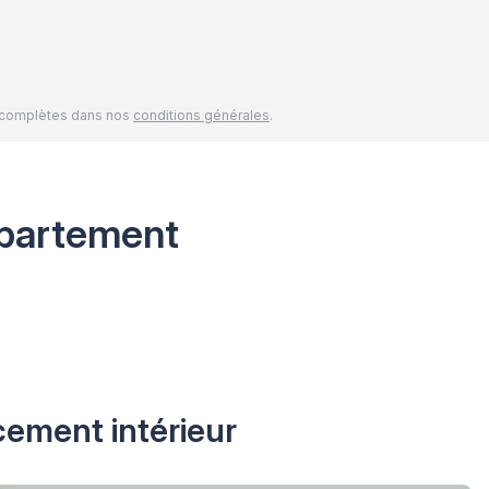
és complètes dans nos
conditions générales
.
partement
cement intérieur