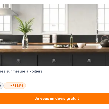
nes sur mesure à Poitiers
é
+73 NPS
Je veux un devis gratuit