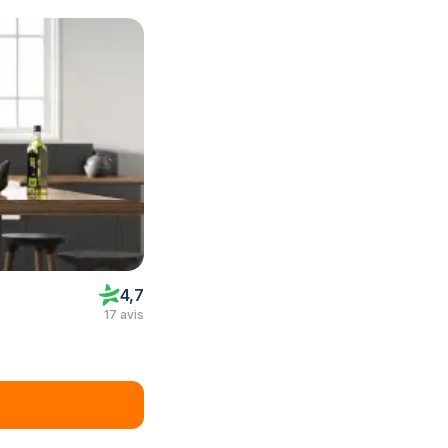
4,7
17 avis