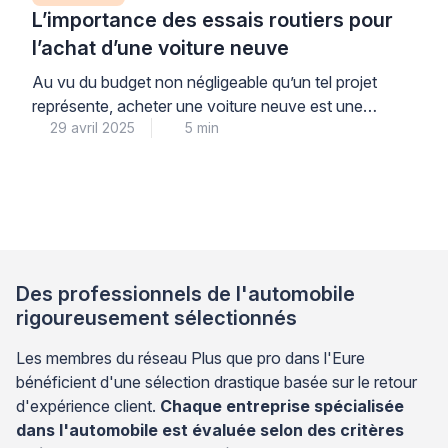
L’importance des essais routiers pour
l’achat d’une voiture neuve
Au vu du budget non négligeable qu’un tel projet
représente, acheter une voiture neuve est une
29 avril 2025
5 min
décision majeure pour bon nombre d’automobilistes.
Afin d’éviter toute erreur d’appréciation et s’assurer
de choisir l’automobile idéale, réaliser des essais
routiers est tout bonnement indispensable ! Que vous
envisagiez l’acquisition d’une berline hybride, d’un
SUV électrique, d’un monospace familial ou […]
Des professionnels de l'automobile
rigoureusement sélectionnés
Les membres du réseau Plus que pro dans l'Eure
bénéficient d'une sélection drastique basée sur le retour
d'expérience client.
Chaque entreprise spécialisée
dans l'automobile est évaluée selon des critères