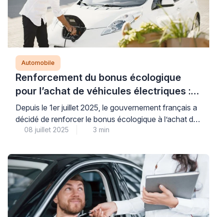
Automobile
Renforcement du bonus écologique
pour l’achat de véhicules électriques :
une aubaine pour les automobilistes
Depuis le 1er juillet 2025, le gouvernement français a
décidé de renforcer le bonus écologique à l’achat de
08 juillet 2025
3 min
véhicules électriques, poursuivant ainsi sa lutte
contre la pollution automobile et son engagement
dans la transition énergétique. Cette mesure phare
permet désormais à de nombreux ménages
d’accéder plus facilement à la mobilité propre, tout en
dynamisant le marché automobile. Ce […]