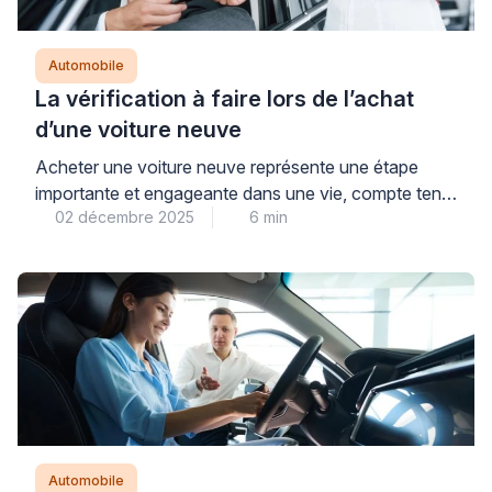
Automobile
La vérification à faire lors de l’achat
d’une voiture neuve
Acheter une voiture neuve représente une étape
importante et engageante dans une vie, compte tenu
02 décembre 2025
6 min
du coût d’acquisition élevé d’un nouveau véhicule.
Que ce soit pour profiter des dernières technologies,
garantir une faible consommation ou bénéficier d’une
garantie constructeur, l’achat d’un véhicule neuf
demande une vigilance particulière ! Que vous
passiez par un mandataire auto, un […]
Automobile