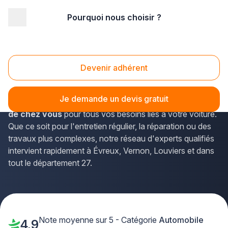
Pourquoi nous choisir ?
Accueil
/
Automobile
/
Haute Normandie
/
Eure
Automobile Eure (27)
Devenir adhérent
Vous recherchez un professionnel de l'automobile de
confiance dans l'Eure ? La solution Plus que pro vous
Je demande un devis gratuit
met en relation avec
les entreprises spécialisées près
de chez vous
pour tous vos besoins liés à votre voiture.
Que ce soit pour l'entretien régulier, la réparation ou des
travaux plus complexes, notre réseau d'experts qualifiés
intervient rapidement à Évreux, Vernon, Louviers et dans
tout le département 27.
Note moyenne sur 5 - Catégorie
Automobile
4,9