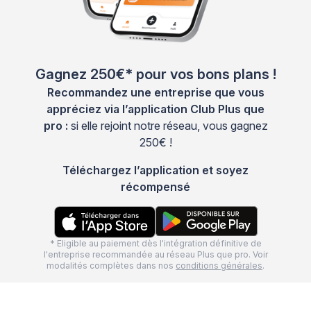
Gagnez 250€* pour vos bons plans !
Recommandez une entreprise que vous
appréciez via l’application Club Plus que
pro :
si elle rejoint notre réseau, vous gagnez
250€ !
Téléchargez l’application et soyez
récompensé
* Eligible au paiement dès l'intégration définitive de
l'entreprise recommandée au réseau Plus que pro. Voir
modalités complètes dans nos
conditions générales
.