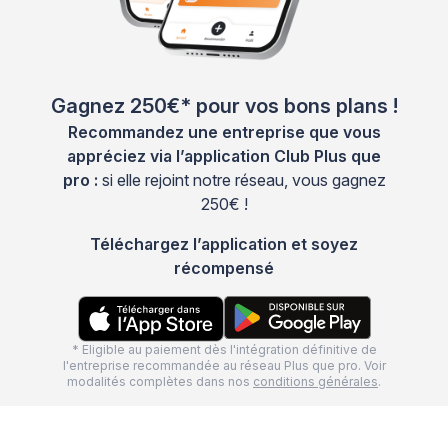
Gagnez 250€* pour vos bons plans !
Recommandez une entreprise que vous
appréciez via l’application Club Plus que
pro :
si elle rejoint notre réseau, vous gagnez
250€ !
Téléchargez l’application et soyez
récompensé
* Eligible au paiement dès l'intégration définitive de
l'entreprise recommandée au réseau Plus que pro. Voir
modalités complètes dans nos
conditions générales
.