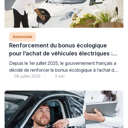
Automobile
Renforcement du bonus écologique
pour l’achat de véhicules électriques :
une aubaine pour les automobilistes
Depuis le 1er juillet 2025, le gouvernement français a
décidé de renforcer le bonus écologique à l’achat de
08 juillet 2025
3 min
véhicules électriques, poursuivant ainsi sa lutte
contre la pollution automobile et son engagement
dans la transition énergétique. Cette mesure phare
permet désormais à de nombreux ménages
d’accéder plus facilement à la mobilité propre, tout en
dynamisant le marché automobile. Ce […]