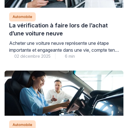
Automobile
La vérification à faire lors de l’achat
d’une voiture neuve
Acheter une voiture neuve représente une étape
importante et engageante dans une vie, compte tenu
02 décembre 2025
6 min
du coût d’acquisition élevé d’un nouveau véhicule.
Que ce soit pour profiter des dernières technologies,
garantir une faible consommation ou bénéficier d’une
garantie constructeur, l’achat d’un véhicule neuf
demande une vigilance particulière ! Que vous
passiez par un mandataire auto, un […]
Automobile