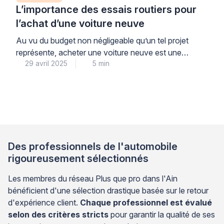
L’importance des essais routiers pour
l’achat d’une voiture neuve
Au vu du budget non négligeable qu’un tel projet
représente, acheter une voiture neuve est une
29 avril 2025
5 min
décision majeure pour bon nombre d’automobilistes.
Afin d’éviter toute erreur d’appréciation et s’assurer
de choisir l’automobile idéale, réaliser des essais
routiers est tout bonnement indispensable ! Que vous
envisagiez l’acquisition d’une berline hybride, d’un
SUV électrique, d’un monospace familial ou […]
Des professionnels de l'automobile
rigoureusement sélectionnés
Les membres du réseau Plus que pro dans l'Ain
bénéficient d'une sélection drastique basée sur le retour
d'expérience client.
Chaque professionnel est évalué
selon des critères stricts
pour garantir la qualité de ses