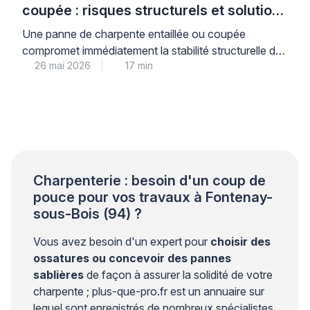
coupée : risques structurels et solutions
de renfort (moisage, remplacement)
Une panne de charpente entaillée ou coupée
compromet immédiatement la stabilité structurelle de
26 mai 2026
17 min
votre toiture : face à ce risque réel, seul un
renforcement technique adapté (moisage
correctement dimensionné ou remplacement)
garantit la sécurité durable de votre habitation. Les
particuliers confrontés à cette situation redoutent
souvent un effondrement ou sous-estiment la gravité
d’une intervention maladroite […]
Charpenterie : besoin d'un coup de
pouce pour vos travaux à Fontenay-
sous-Bois (94) ?
Vous avez besoin d'un expert pour
choisir des
ossatures ou concevoir des pannes
sablières
de façon à assurer la solidité de votre
charpente ; plus-que-pro.fr est un annuaire sur
lequel sont enregistrés de nombreux spécialistes