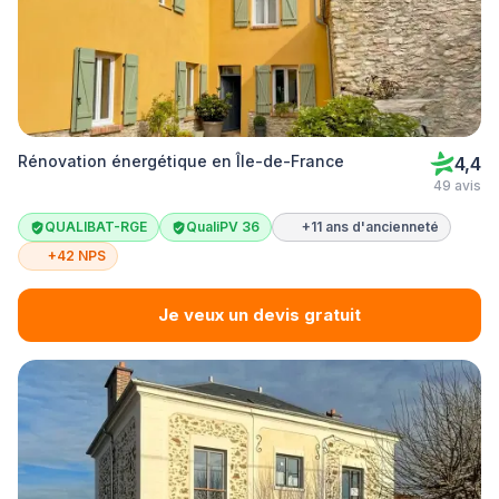
Rénovation énergétique en Île-de-France
4,4
49 avis
QUALIBAT-RGE
QualiPV 36
+11 ans d'ancienneté
+42 NPS
Je veux un devis gratuit