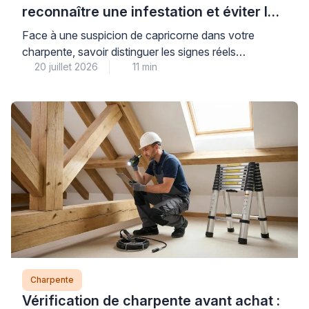
reconnaître une infestation et éviter les
arnaques
Face à une suspicion de capricorne dans votre
charpente, savoir distinguer les signes réels
20 juillet 2026
11 min
d’infestation des diagnostics alarmistes vous protège
à la fois contre les dégâts structurels et les pratiques
commerciales abusives. Ce petit coléoptère
xylophage, dont les larves se développent pendant
plusieurs années dans les bois résineux, nécessite
une identification précise avant d’envisager tout […]
Charpente
Vérification de charpente avant achat :