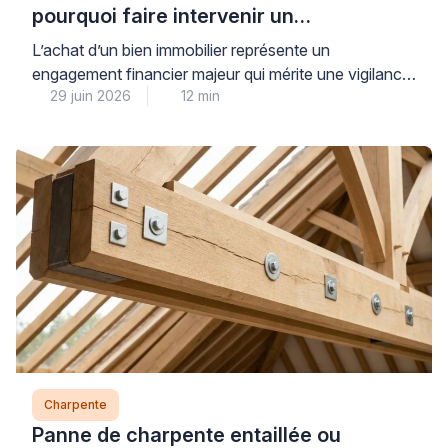
pourquoi faire intervenir un
professionnel est indispensable
L’achat d’un bien immobilier représente un
engagement financier majeur qui mérite une vigilance
29 juin 2026
12 min
particulière sur l’état de la charpente, élément
structurel souvent inaccessible lors des visites
classiques. Pour votre sérénité, faire intervenir un
professionnel qualifié avant la signature définitive
constitue la meilleure protection contre les vices
cachés structurels, même lorsque les combles sont
aménagés. Cette […]
Charpente
Panne de charpente entaillée ou