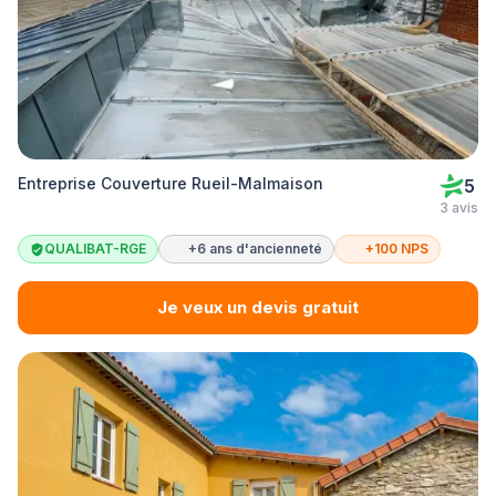
Entreprise Couverture Rueil-Malmaison
5
3 avis
QUALIBAT-RGE
+6 ans d'ancienneté
+100 NPS
Je veux un devis gratuit