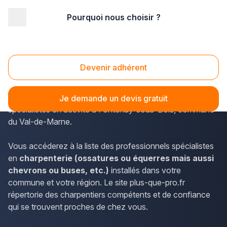
Pourquoi nous choisir ?
Accueil
/
Gros œuvre
/
Charpente
/
Ile-de-France
/
Val de Marne
/
Fontenay-sous-Bois (94120)
Charpente Fontenay-sous-Bois (94120)
Devenir adhérent
Plus-que-pro.fr recense tous les métiers représentés en
Île-de-France. Les charpentiers font partie des
Je demande un devis gratuit
spécialistes en activité à Fontenay-sous-Bois, commune
du Val-de-Marne.
Vous accéderez à la liste des professionnels spécialistes
en
charpenterie (ossatures ou équerres mais aussi
chevrons ou buses, etc.)
installés dans votre
commune et votre région. Le site plus-que-pro.fr
répertorie des charpentiers compétents et de confiance
qui se trouvent proches de chez vous.