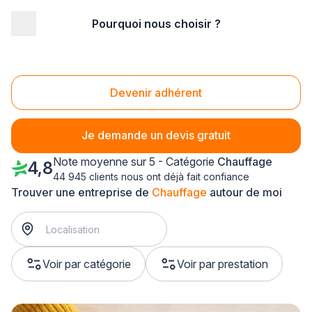
Pourquoi nous choisir ?
Accueil
/
Second œuvre
/
Chauffage
/
Midi-Pyrénées
/
Ariège
Chauffage Ariège (09)
Devenir adhérent
Je demande un devis gratuit
Note moyenne sur 5 - Catégorie
Chauffage
4,8
44 945 clients nous ont déjà fait confiance
Trouver une entreprise de
Chauffage
autour de moi
Voir par catégorie
Voir par prestation