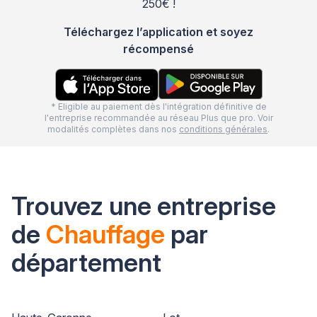
250€ !
Téléchargez l’application et soyez
récompensé
* Eligible au paiement dès l'intégration définitive de
l'entreprise recommandée au réseau Plus que pro. Voir
modalités complètes dans nos
conditions générales
.
Trouvez une entreprise
de
Chauffage
par
département