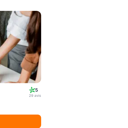
5
29 avis