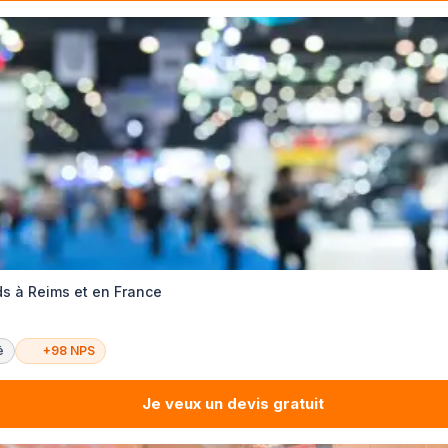
s à Reims et en France
é
+98 NPS
Je veux un devis gratuit