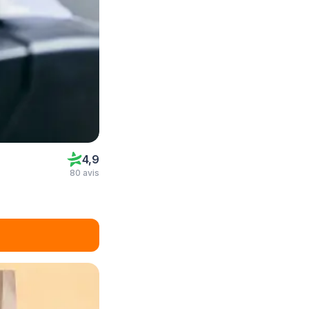
4,9
80 avis