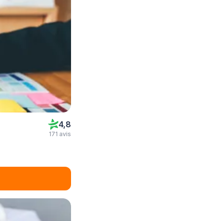
4,8
171 avis