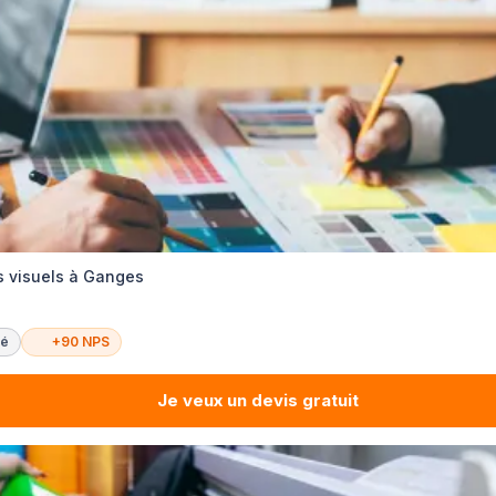
s visuels à Ganges
té
+90 NPS
Je veux un devis gratuit