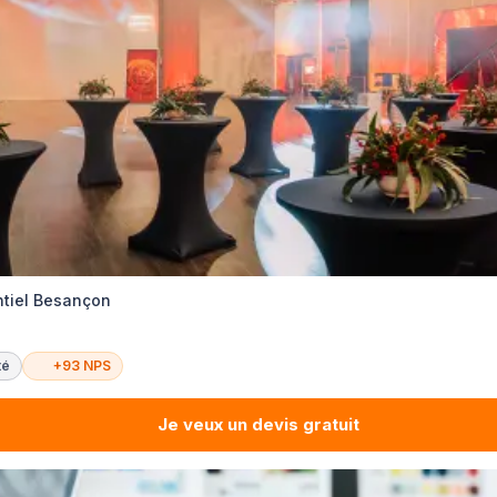
ntiel Besançon
té
+93 NPS
Je veux un devis gratuit