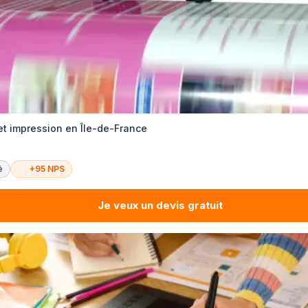
et impression en Île-de-France
é
+95 NPS
Je veux un devis gratuit