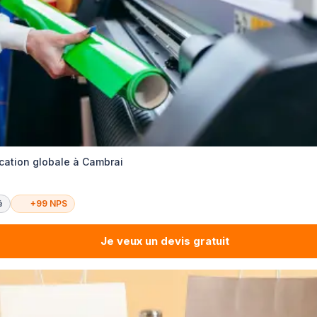
ation globale à Cambrai
é
+99 NPS
Je veux un devis gratuit