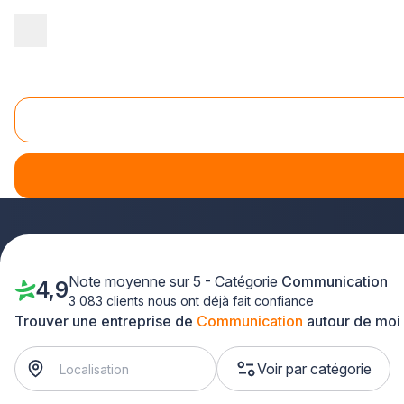
Accueil
/
Communication
Communication
Sur notre site, nous vous aidons à trouver une entreprise 
Pour déterminer vers quel type d’agence vous envisagez de vou
de communication. Toutes ces sociétés n’ont pas exactement
Note moyenne sur 5 - Catégorie
Communication
4,9
3 083 clients nous ont déjà fait confiance
Trouver une entreprise de
Communication
autour de moi
Voir par catégorie