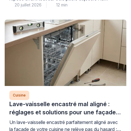
20 juillet 2026
12 min
composition réelle des matériaux (épaisseur des
caissons, type de quincaillerie), l’étendue des
garanties proposées et la transparence totale du
devis incluant pose et raccordements. Cette
démarche de comparaison méthodique permet
d’éviter les déceptions fréquentes liées aux finitions
décevantes ou […]
Cuisine
Lave-vaisselle encastré mal aligné :
réglages et solutions pour une façade
parfaite
Un lave-vaisselle encastré parfaitement aligné avec
la façade de votre cuisine ne relève pas du hasard :