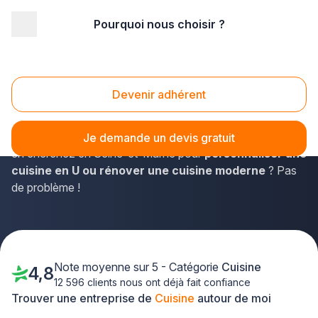
Pourquoi nous choisir ?
Accueil
/
Agencement intérieur
/
Cuisine
/
Ile-de-France
/
Seine-et-Marne
Cuisine Seine-et-Marne (77)
Devenir adhérent
Plus que PRO est le site web incontournable pour toute
recherche de cuisinistes à proximité de chez vous. Vous
Je demande un devis gratuit
en cherchez en Seine-et-Marne pour
personnaliser une
cuisine en U ou rénover une cuisine moderne
? Pas
de problème !
Note moyenne sur 5 - Catégorie
Cuisine
4,8
12 596 clients nous ont déjà fait confiance
Trouver une entreprise de
Cuisine
autour de moi