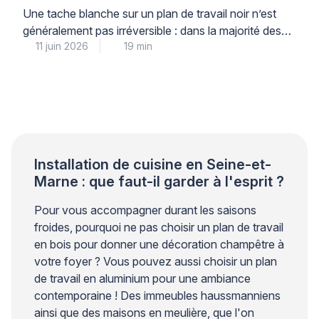
matériau
Une tache blanche sur un plan de travail noir n’est
généralement pas irréversible : dans la majorité des
11 juin 2026
19 min
cas, elle résulte d’un dépôt calcaire, d’une réaction
chimique superficielle ou d’une micro-altération de la
surface, et peut être traitée efficacement avec la
méthode adaptée au matériau concerné. La première
étape indispensable consiste à identifier avec
certitude […]
Installation de cuisine en Seine-et-
Marne : que faut-il garder à l'esprit ?
Pour vous accompagner durant les saisons
froides, pourquoi ne pas choisir un plan de travail
en bois pour donner une décoration champêtre à
votre foyer ? Vous pouvez aussi choisir un plan
de travail en aluminium pour une ambiance
contemporaine ! Des immeubles haussmanniens
ainsi que des maisons en meulière, que l'on