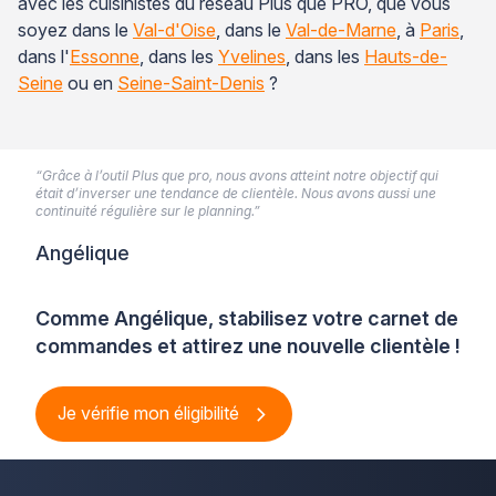
avec les cuisinistes du réseau Plus que PRO, que vous
soyez dans le
Val-d'Oise
, dans le
Val-de-Marne
, à
Paris
,
dans l'
Essonne
, dans les
Yvelines
, dans les
Hauts-de-
Seine
ou en
Seine-Saint-Denis
?
“Grâce à l’outil Plus que pro, nous avons atteint notre objectif qui
était d’inverser une tendance de clientèle. Nous avons aussi une
continuité régulière sur le planning.”
Angélique
Comme Angélique, stabilisez votre carnet de
commandes et attirez une nouvelle clientèle !
Je vérifie mon éligibilité