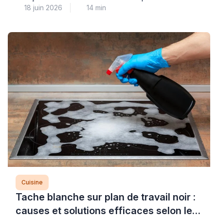
18 juin 2026
14 min
ce résultat repose sur des réglages précis mais
accessibles, effectués méthodiquement à l’aide de
points d’ajustement spécifiques. Dans le domaine de
l’électroménager intégré, ces désalignements font
partie des situations courantes que les
professionnels qualifiés corrigent quotidiennement, et
nombre […]
Cuisine
Tache blanche sur plan de travail noir :
causes et solutions efficaces selon le