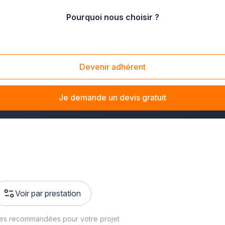
Pourquoi nous choisir ?
Devenir adhérent
d'un
cuisiniste
expert ? La cuisine, véritable cœur de votre mai
lection
d'artisans cuisinistes
passionnés autour de vous pour 
Je demande un devis gratuit
Voir par prestation
ses recommandées pour votre projet