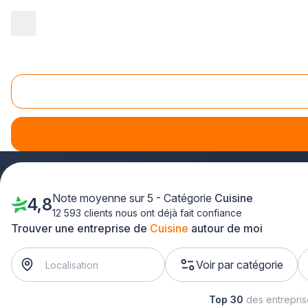
Accueil
/
Agencement intérieur
/
Cuisine
Cuisine
Vous désirez
sublimer votre espace cuisine
avec l'aide 
pour concrétiser votre
projet cuisine
? Parcourez notre sé
Note moyenne sur 5 - Catégorie
Cuisine
4,8
12 593 clients nous ont déjà fait confiance
Trouver une entreprise de
Cuisine
autour de moi
Voir par catégorie
Top 30
des entrepri