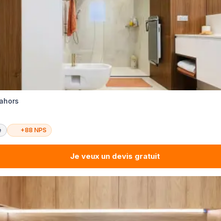
Cahors
é
+88 NPS
Je veux un devis gratuit