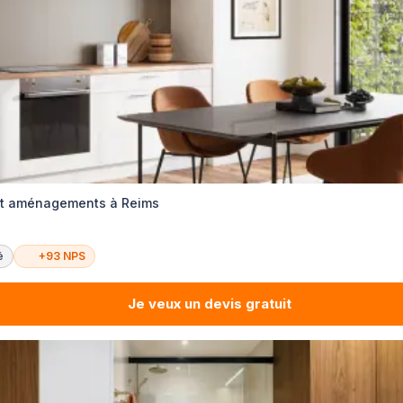
et aménagements à Reims
é
+93 NPS
Je veux un devis gratuit