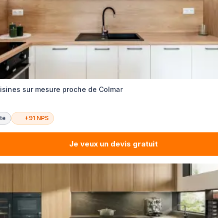
sines sur mesure proche de Colmar
té
+91 NPS
Je veux un devis gratuit