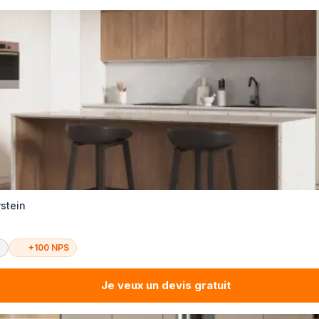
rstein
é
+100 NPS
Je veux un devis gratuit