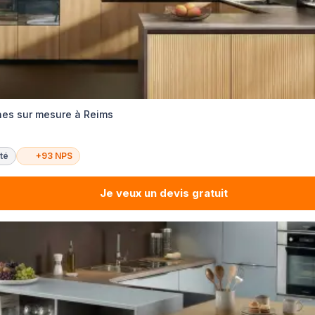
ines sur mesure à Reims
té
+93 NPS
Je veux un devis gratuit