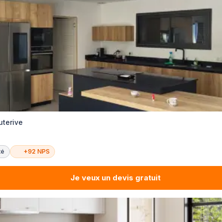
uterive
té
+92 NPS
Je veux un devis gratuit