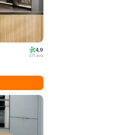
4,9
371 avis