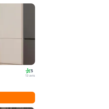
5
13 avis