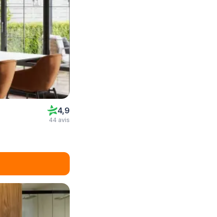
4,9
44 avis