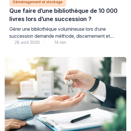
Déménagement et stockage
Que faire d’une bibliothèque de 10 000
livres lors d’une succession ?
Gérer une bibliothèque volumineuse lors d’une
succession demande méthode, discernement et
28 avril 2026
14 min
sérénité pour valoriser dignement ce patrimoine tout
en respectant les délais légaux. Cette situation,
fréquente dans les successions, soulève des
questions concrètes : comment identifier les
ouvrages de valeur, organiser le tri de plusieurs
milliers de livres, et choisir les bonnes solutions de
valorisation […]