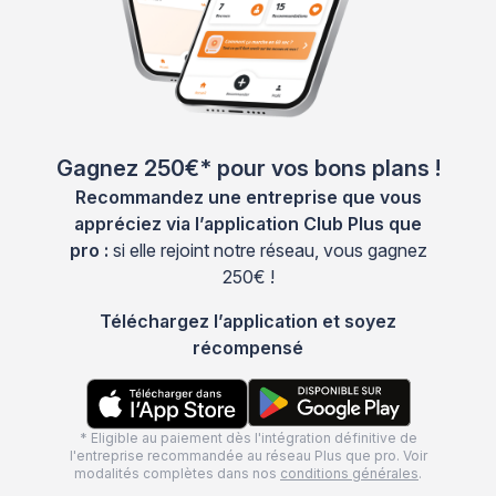
Gagnez 250€* pour vos bons plans !
Recommandez une entreprise que vous
appréciez via l’application Club Plus que
pro :
si elle rejoint notre réseau, vous gagnez
250€ !
Téléchargez l’application et soyez
récompensé
* Eligible au paiement dès l'intégration définitive de
l'entreprise recommandée au réseau Plus que pro. Voir
modalités complètes dans nos
conditions générales
.