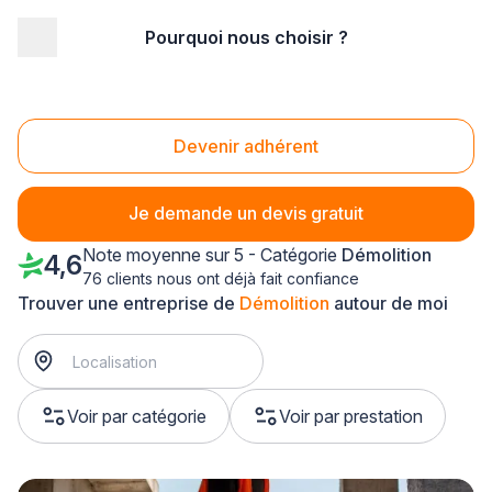
Pourquoi nous choisir ?
Accueil
/
Gros œuvre
/
Démolition
/
Nord Pas-de-Calais
/
Nord
Démolition Nord (59)
Devenir adhérent
Je demande un devis gratuit
Note moyenne sur 5 - Catégorie
Démolition
4,6
76 clients nous ont déjà fait confiance
Trouver une entreprise de
Démolition
autour de moi
Voir par catégorie
Voir par prestation