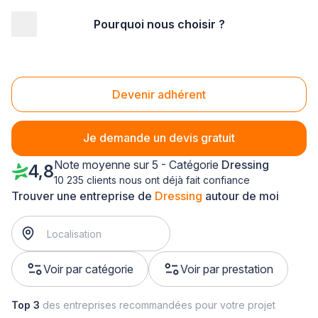
Pourquoi nous choisir ?
Accueil
/
Agencement intérieur
/
Dressing
/
Bretagne
/
Morbihan
Dressing Morbihan (56)
Devenir adhérent
Je demande un devis gratuit
Note moyenne sur 5 - Catégorie
Dressing
4,8
10 235 clients nous ont déjà fait confiance
Trouver une entreprise de
Dressing
autour de moi
Voir par catégorie
Voir par prestation
Top 3
des entreprises recommandées pour votre projet