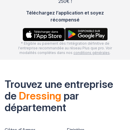
250€ !
Téléchargez l’application et soyez
récompensé
* Eligible au paiement dès l'intégration définitive de
l'entreprise recommandée au réseau Plus que pro. Voir
modalités complètes dans nos
conditions générales
.
Trouvez une entreprise
de
Dressing
par
département
Côtes d'Armor
Finistère