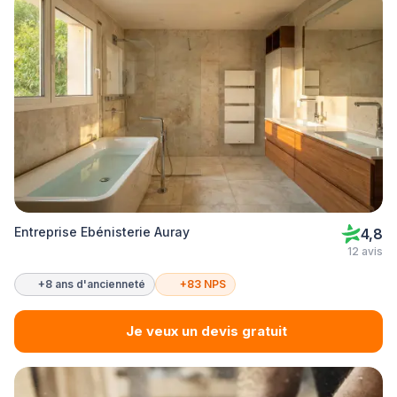
Entreprise Ebénisterie Auray
4,8
12 avis
+8 ans d'ancienneté
+83 NPS
Je veux un devis gratuit