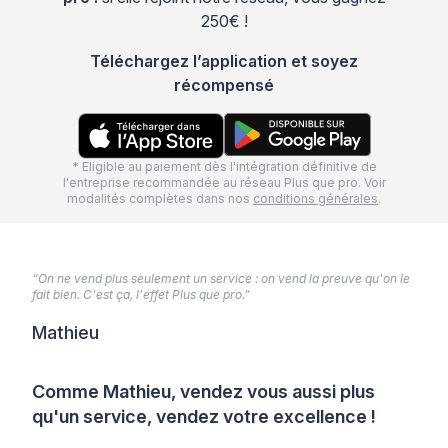
250€ !
Téléchargez l’application et soyez
récompensé
* Eligible au paiement dès l'intégration définitive de
l'entreprise recommandée au réseau Plus que pro. Voir
modalités complètes dans nos
conditions générales
.
“On ne vend plus seulement un service : on vend la preuve qu'on le
fait bien. C'est ça, l'effet Plus que pro.”
Mathieu
Comme Mathieu, vendez vous aussi plus
qu'un service, vendez votre excellence !