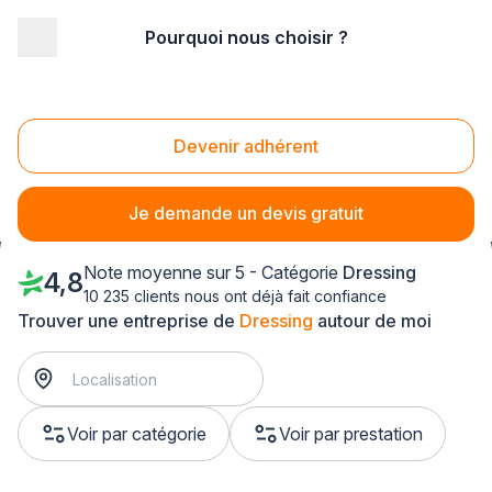
Pourquoi nous choisir ?
Accueil
/
Agencement intérieur
/
Dressing
/
Champagne-Ardenne
/
Ardennes
/
Charleville-Mézières (08000)
Devenir adhérent
Dressing Charleville-Mézières (08000)
Je demande un devis gratuit
Note moyenne sur 5 - Catégorie
Dressing
4,8
10 235 clients nous ont déjà fait confiance
Trouver une entreprise de
Dressing
autour de moi
Voir par catégorie
Voir par prestation