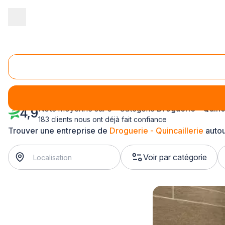
Accueil
/
Magasin - commerce
/
Droguerie - Quincaillerie
/
Ile-de
Droguerie - Quincaillerie Ile-de-France
Note moyenne sur 5 - Catégorie
Droguerie - Quinca
4,9
183 clients nous ont déjà fait confiance
Trouver une entreprise de
Droguerie - Quincaillerie
autou
Voir par catégorie