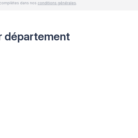
és complètes dans nos
conditions générales
.
r département