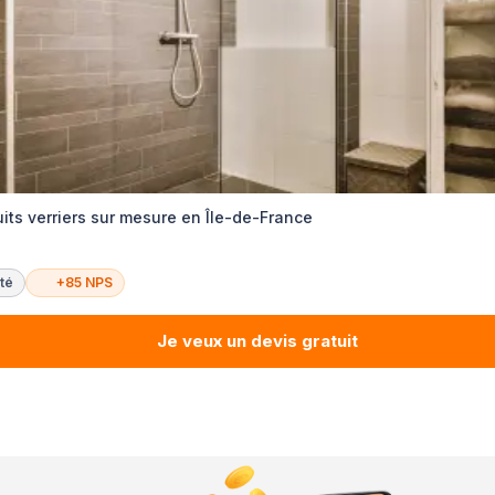
its verriers sur mesure en Île-de-France
té
+85 NPS
Je veux un devis gratuit