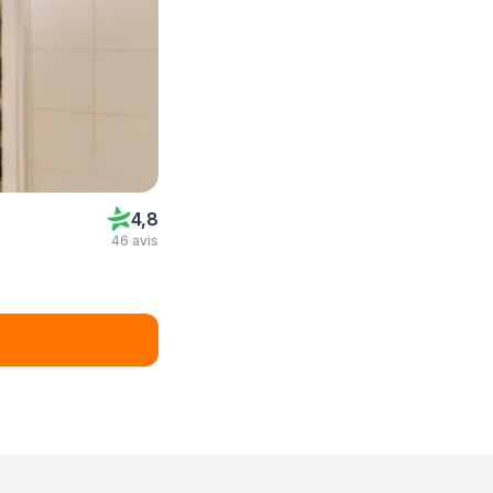
4,8
46 avis