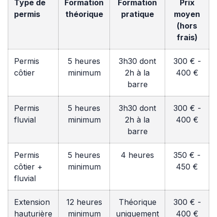
Type de
Formation
Formation
Prix
permis
théorique
pratique
moyen
(hors
frais)
Permis
5 heures
3h30 dont
300 € -
côtier
minimum
2h à la
400 €
barre
Permis
5 heures
3h30 dont
300 € -
fluvial
minimum
2h à la
400 €
barre
Permis
5 heures
4 heures
350 € -
côtier +
minimum
450 €
fluvial
Extension
12 heures
Théorique
300 € -
hauturière
minimum
uniquement
400 €