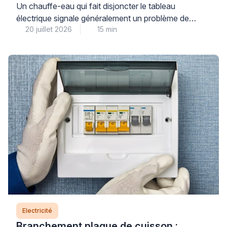
Un chauffe-eau qui fait disjoncter le tableau
électrique signale généralement un problème de
20 juillet 2026
15 min
sécurité qu’il ne faut jamais ignorer : résistance
défectueuse, fuite à la terre ou défaut d’isolement
dans le circuit électrique. Cette panne, bien que
fréquente, nécessite un diagnostic précis pour
identifier la cause exacte et garantir la sécurité de
votre installation. Si […]
Electricité
Branchement plaque de cuisson :