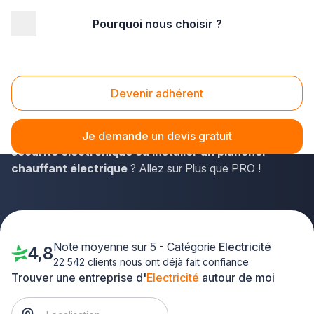
Pourquoi nous choisir ?
Accueil
/
Second œuvre
/
Electricité
/
Ile-de-France
/
Hauts de Seine
Electricité Hauts de Seine (92)
Devenir adhérent
Résidents des Hauts-de-Seine, vous cherchez un
électricien capable d'
entretenir un système de
Je demande un devis gratuit
sécurité électronique ou installer un plancher
chauffant électrique
? Allez sur Plus que PRO !
Note moyenne sur 5 - Catégorie
Electricité
4,8
22 542 clients nous ont déjà fait confiance
Trouver une entreprise d'
Electricité
autour de moi