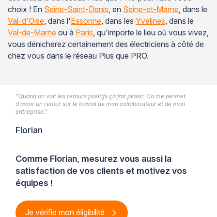
choix ! En
Seine-Saint-Denis
, en
Seine-et-Marne
, dans le
Val-d'Oise
, dans l'
Essonne
, dans les
Yvelines
, dans le
Val-de-Marne
ou à
Paris
, qu'importe le lieu où vous vivez,
vous dénicherez certainement des électriciens à côté de
chez vous dans le réseau Plus que PRO.
“Quand on voit les retours positifs ça fait plaisir. Ca me permet
d’avoir un retour sur le travail de mon collaborateur et de mon
entreprise.”
Florian
Comme Florian, mesurez vous aussi la
satisfaction de vos clients et motivez vos
équipes !
Je vérifie mon éligibilité