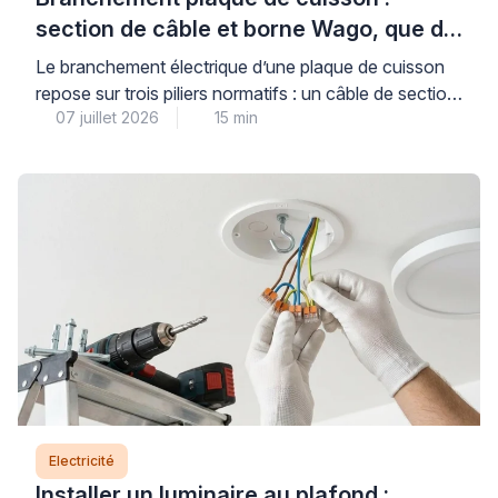
section de câble et borne Wago, que dit
la norme ?
Le branchement électrique d’une plaque de cuisson
repose sur trois piliers normatifs : un câble de section
07 juillet 2026
15 min
adaptée (6 mm² pour les plaques jusqu’à 7 400 W,
protégé par un disjoncteur de 32 A), un circuit dédié
conforme à la norme NF C 15-100, et des
connexions dimensionnées pour supporter l’intensité
requise. Comprendre ces règles […]
Electricité
Installer un luminaire au plafond :