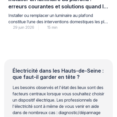
erreurs courantes et solutions quand le
support bloque
Installer ou remplacer un luminaire au plafond
constitue l’une des interventions domestiques les plus
29 juin 2026
15 min
courantes, mais elle soulève des questions légitimes
de sécurité électrique et de solidité de fixation.
Lorsque le support résiste au perçage, que le
système de raccordement semble incompréhensible
ou que le poids du luminaire vous inquiète, il est
parfaitement légitime d’hésiter […]
Électricité dans les Hauts-de-Seine :
que faut-il garder en tête ?
Les besoins observés et l'état des lieux sont des
facteurs centraux lorsque vous souhaitez choisir
un dispositif électrique. Les professionnels de
l'électricité sont à même de vous venir en aide
dans de nombreux cas : diagnostic/dépannage