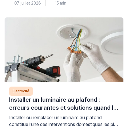
07 juillet 2026
15 min
adaptée (6 mm² pour les plaques jusqu’à 7 400 W,
protégé par un disjoncteur de 32 A), un circuit dédié
conforme à la norme NF C 15-100, et des
connexions dimensionnées pour supporter l’intensité
requise. Comprendre ces règles […]
Electricité
Installer un luminaire au plafond :
erreurs courantes et solutions quand le
support bloque
Installer ou remplacer un luminaire au plafond
constitue l’une des interventions domestiques les plus