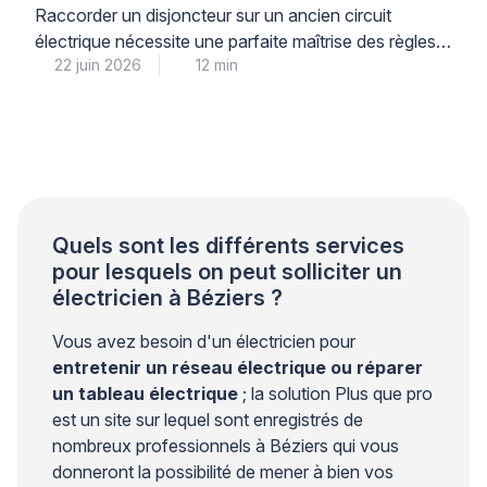
toute sécurité
Raccorder un disjoncteur sur un ancien circuit
électrique nécessite une parfaite maîtrise des règles
22 juin 2026
12 min
de sécurité et de la norme NFC 15-100, car la
moindre erreur peut entraîner court-circuit, incendie
ou électrocution. Pour votre sécurité et votre
tranquillité d’esprit, il est impératif de comprendre
précisément quand une intervention personnelle reste
envisageable et à quel moment […]
Quels sont les différents services
pour lesquels on peut solliciter un
électricien à Béziers ?
Vous avez besoin d'un électricien pour
entretenir un réseau électrique ou réparer
un tableau électrique
; la solution Plus que pro
est un site sur lequel sont enregistrés de
nombreux professionnels à Béziers qui vous
donneront la possibilité de mener à bien vos