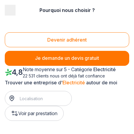
Pourquoi nous choisir ?
Accueil
/
Second œuvre
/
Electricité
/
Languedoc-Roussillon
/
Hérault
/
Béziers (34500)
Electricité Béziers (34500)
Devenir adhérent
Je demande un devis gratuit
Note moyenne sur 5 - Catégorie
Electricité
4,8
22 531 clients nous ont déjà fait confiance
Trouver une entreprise d'
Electricité
autour de moi
Voir par prestation