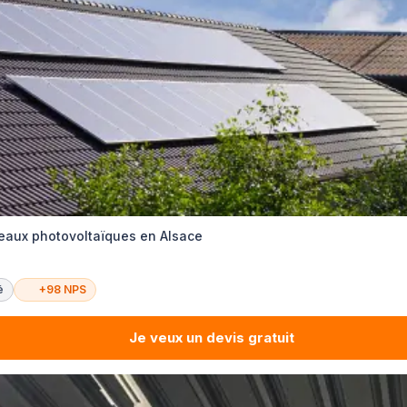
neaux photovoltaïques en Alsace
é
+98 NPS
Je veux un devis gratuit