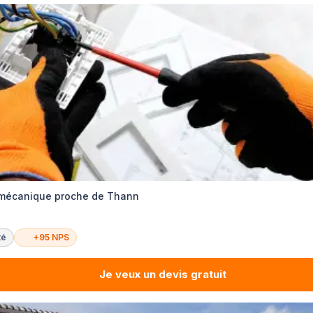
tromécanique proche de Thann
té
+95 NPS
Je veux un devis gratuit