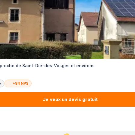
re proche de Saint-Dié-des-Vosges et environs
é
+84 NPS
Je veux un devis gratuit