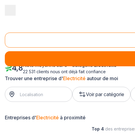
Accueil
/
Second œuvre
/
Electricité
/
Lorraine
/
Vosges
/
Saint
Electricité Saint-Dié-des-Vosges (88100)
Note moyenne sur 5 - Catégorie
Electricité
4,8
22 531 clients nous ont déjà fait confiance
Trouver une entreprise d'
Electricité
autour de moi
Voir par catégorie
Entreprises d'
Electricité
à proximité
Top 4
des entrepris