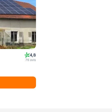
4,8
76 avis