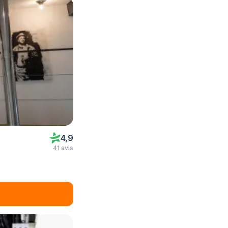
4,9
41 avis