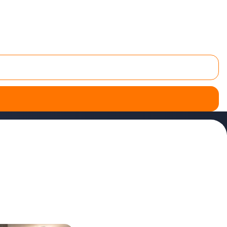
able d'
installer un chauffe-eau électrique ou réparer