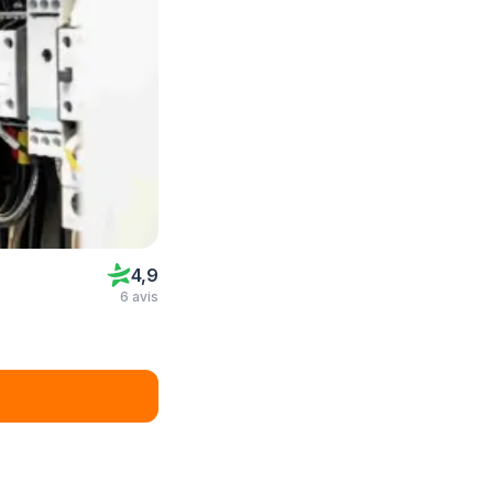
4,9
6 avis