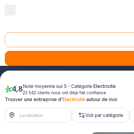
Accueil
/
Second œuvre
/
Electricité
/
Poitou-Charentes
/
Vienne
Electricité Vienne (86)
Plus que PRO est votre outil de recherche d'électriciens da
un panneau électrique
.
Note moyenne sur 5 - Catégorie
Electricité
4,8
22 542 clients nous ont déjà fait confiance
Trouver une entreprise d'
Electricité
autour de moi
Voir par catégorie