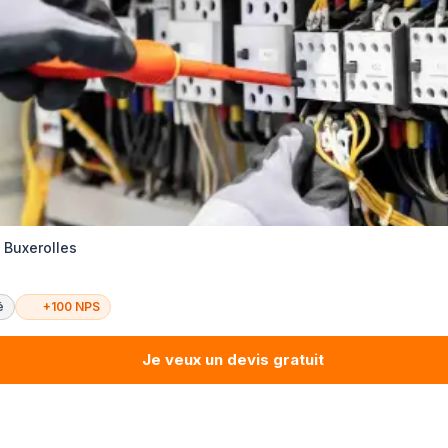
é Buxerolles
é
+100 NPS
Je veux un devis gratuit