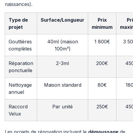
naissances).
Type de
Surface/Longueur
Prix
Pr
projet
minimum
maxi
Gouttières
40ml (maison
1 800€
3 5
complètes
100m²)
Réparation
2-3ml
200€
45
ponctuelle
Nettoyage
Maison standard
80€
18
annuel
Raccord
Par unité
250€
45
Velux
Les projets de rénovation incluant le
démoussage
de