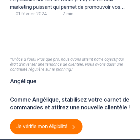
marketing puissant qui permet de promouvoir vos
01 février 2024
7 min
produits ou services directement auprès de votre
audience cible au point de vente. Pour garantir une
PLV efficace, il est essentiel de choisir les bons types
de supports PLV. Dans cet article, nous vous
présentons trois types de […]
“Grâce à l’outil Plus que pro, nous avons atteint notre objectif qui
était d’inverser une tendance de clientèle. Nous avons aussi une
continuité régulière sur le planning.”
Angélique
Comme Angélique, stabilisez votre carnet de
commandes et attirez une nouvelle clientèle !
Je vérifie mon éligibilité