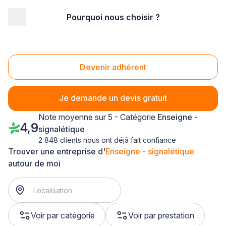
Pourquoi nous choisir ?
Accueil
/
Communication
/
Enseigne - signalétique
/
Champagne-Ardenne
/
Marne
/
Reims (51100)
Enseigne - signalétique Reims (51100)
Devenir adhérent
Je demande un devis gratuit
Note moyenne sur 5 - Catégorie
Enseigne -
4,9
signalétique
2 848 clients nous ont déjà fait confiance
Trouver une entreprise d'
Enseigne - signalétique
autour de moi
Voir par catégorie
Voir par prestation