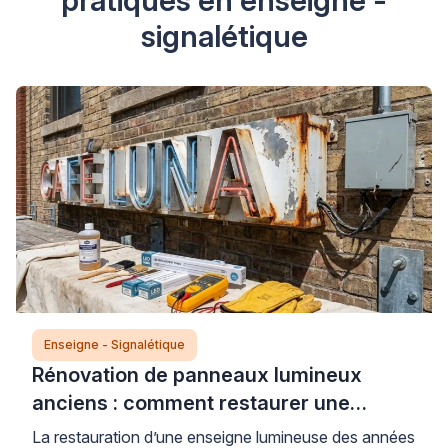
signalétique
Enseigne - Signalétique
Rénovation de panneaux lumineux
anciens : comment restaurer une
enseigne des années 1970 en toute
La restauration d’une enseigne lumineuse des années