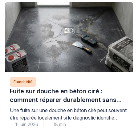
Etanchéité
Fuite sur douche en béton ciré :
comment réparer durablement sans
tout refaire
Une fuite sur une douche en béton ciré peut souvent
être réparée localement si le diagnostic identifie
11 juin 2026
18 min
précisément l’origine du problème, évitant ainsi une
réfection complète coûteuse et inutile. La durabilité