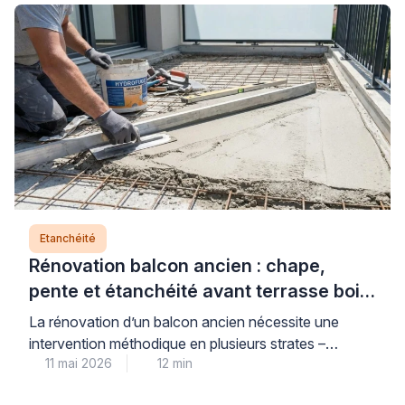
problématique, rencontrée régulièrement dans les
habitations dotées d’installations en cave ou en
sous-sol, exige une approche coordonnée associant
mise en sécurité électrique immédiate et traitement
durable de la source […]
Etanchéité
Rénovation balcon ancien : chape,
pente et étanchéité avant terrasse bois
sur plots
La rénovation d’un balcon ancien nécessite une
intervention méthodique en plusieurs strates –
11 mai 2026
12 min
diagnostic du support, création d’une pente
d’écoulement conforme, pose d’un système