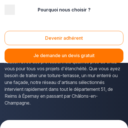
Pourquoi nous choisir ?
Accueil
/
Gros œuvre
/
Etanchéité
/
Champagne-Ardenne
/
Marne
Etanchéité Marne (51)
Devenir adhérent
Vous recherchez une
entreprise d'étanchéité
fiable
dans la Marne ? La solution Plus que pro vous met en
Je demande un devis gratuit
relation avec des professionnels qualifiés près de chez
vous pour tous vos projets d'étanchéité. Que vous ayez
besoin de traiter une toiture-terrasse, un mur enterré ou
une façade, notre réseau d'artisans sélectionnés
intervient rapidement dans tout le département 51, de
Reims à Épernay en passant par Châlons-en-
Champagne.