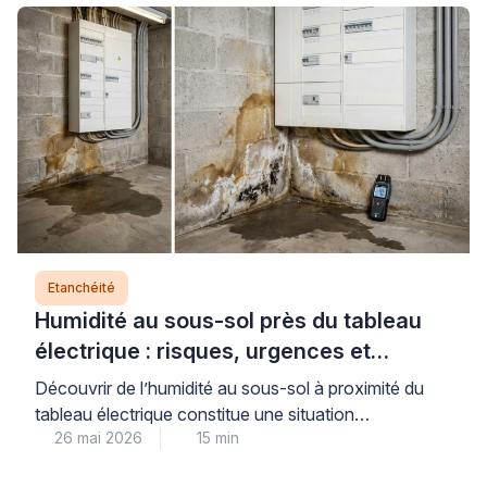
de la réparation dépend directement de votre
capacité à distinguer une simple dégradation du
vernis de protection d’un défaut structurel de
l’étanchéité sous-jacente, deux […]
Etanchéité
Humidité au sous-sol près du tableau
électrique : risques, urgences et
solutions durables
Découvrir de l’humidité au sous-sol à proximité du
tableau électrique constitue une situation
26 mai 2026
15 min
préoccupante qui nécessite une réaction rapide et
méthodique pour garantir votre sécurité. Cette