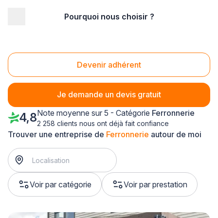
Pourquoi nous choisir ?
Accueil
/
Second œuvre
/
Ferronnerie
/
Bourgogne
/
Côte-d'Or
Ferronnerie Côte-d'Or (21)
Devenir adhérent
Je demande un devis gratuit
Note moyenne sur 5 - Catégorie
Ferronnerie
4,8
2 258 clients nous ont déjà fait confiance
Trouver une entreprise de
Ferronnerie
autour de moi
Voir par catégorie
Voir par prestation