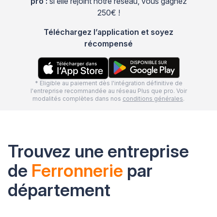
pro :
si elle rejoint notre réseau, vous gagnez
250€ !
Téléchargez l’application et soyez
récompensé
* Eligible au paiement dès l'intégration définitive de
l'entreprise recommandée au réseau Plus que pro. Voir
modalités complètes dans nos
conditions générales
.
Trouvez une entreprise
de
Ferronnerie
par
département