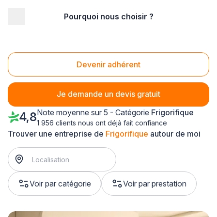
Pourquoi nous choisir ?
Accueil
/
Second œuvre
/
Frigorifique
/
Ile-de-France
/
Val de Marne
Frigorifique Val de Marne (94)
Devenir adhérent
Je demande un devis gratuit
Note moyenne sur 5 - Catégorie
Frigorifique
4,8
1 956 clients nous ont déjà fait confiance
Trouver une entreprise de
Frigorifique
autour de moi
Voir par catégorie
Voir par prestation