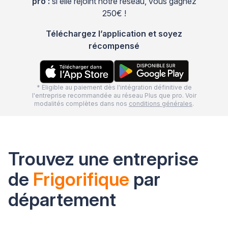
pro :
si elle rejoint notre réseau, vous gagnez
250€ !
Téléchargez l’application et soyez
récompensé
* Eligible au paiement dès l'intégration définitive de
l'entreprise recommandée au réseau Plus que pro. Voir
modalités complètes dans nos
conditions générales
.
Trouvez une entreprise
de
Frigorifique
par
département