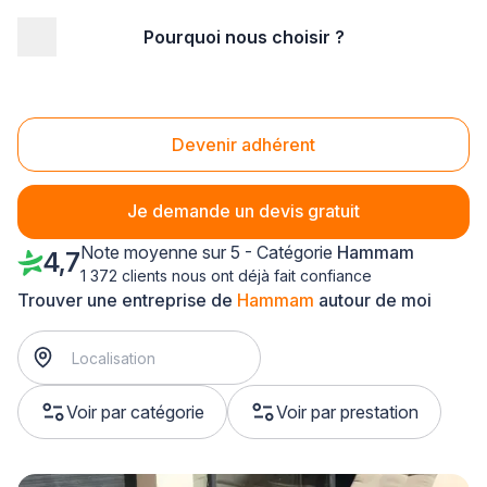
Pourquoi nous choisir ?
Accueil
/
Second œuvre
/
Hammam
/
PACA - Provence Alpes Côte d'Azur
Hammam PACA - Provence Alpes Côte d'Azur
Devenir adhérent
Je demande un devis gratuit
Note moyenne sur 5 - Catégorie
Hammam
4,7
1 372 clients nous ont déjà fait confiance
Trouver une entreprise de
Hammam
autour de moi
Voir par catégorie
Voir par prestation