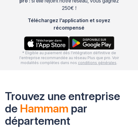
pro :
si elle rejoint notre réseau, vous gagnez
250€ !
Téléchargez l’application et soyez
récompensé
* Eligible au paiement dès l'intégration définitive de
l'entreprise recommandée au réseau Plus que pro. Voir
modalités complètes dans nos
conditions générales
.
Trouvez une entreprise
de
Hammam
par
département