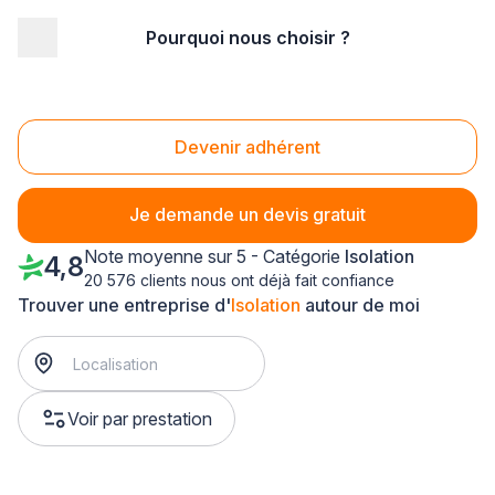
Pourquoi nous choisir ?
Accueil
/
Second œuvre
/
Isolation
/
Alsace
/
Bas-Rhin
/
Illkirch-Graffenstaden (67400)
Isolation Illkirch-Graffenstaden (67400)
Devenir adhérent
Je demande un devis gratuit
Note moyenne sur 5 - Catégorie
Isolation
4,8
20 576 clients nous ont déjà fait confiance
Trouver une entreprise d'
Isolation
autour de moi
Voir par prestation