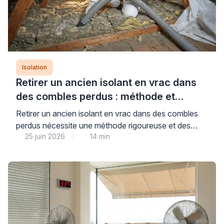
Isolation
Retirer un ancien isolant en vrac dans
des combles perdus : méthode et
précautions
Retirer un ancien isolant en vrac dans des combles
perdus nécessite une méthode rigoureuse et des
25 juin 2026
14 min
équipements professionnels adaptés pour garantir la
sécurité sanitaire et préparer efficacement la ré-
isolation. Cette opération technique, loin d’être
anodine, exige le recours à une aspiration mécanique
spécialisée et des protections individuelles
conformes aux normes, conditions indispensables
pour limiter la […]