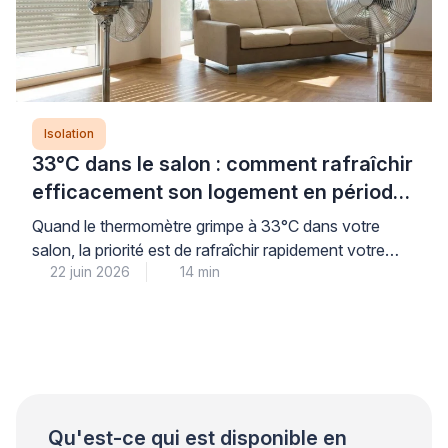
Isolation
33°C dans le salon : comment rafraîchir
efficacement son logement en période
de canicule
Quand le thermomètre grimpe à 33°C dans votre
salon, la priorité est de rafraîchir rapidement votre
22 juin 2026
14 min
intérieur tout en préparant des solutions durables
pour les prochaines vagues de chaleur. La bonne
nouvelle : des gestes simples et immédiats permettent
d’abaisser sensiblement la température, avant même
d’envisager tout investissement. Cette combinaison
d’actions rapides (occultation, ventilation nocturne,
[…]
Qu'est-ce qui est disponible en