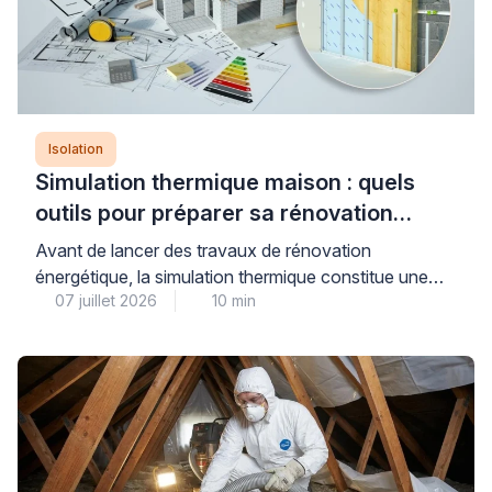
Isolation
Simulation thermique maison : quels
outils pour préparer sa rénovation
énergétique ?
Avant de lancer des travaux de rénovation
énergétique, la simulation thermique constitue une
07 juillet 2026
10 min
étape déterminante pour évaluer précisément les
besoins de votre maison et anticiper les gains réels
de consommation. Plusieurs niveaux d’analyse
existent, du simulateur gratuit en ligne à l’audit
énergétique réglementaire réalisé par un bureau
d’études qualifié, chacun répondant à des objectifs
distincts […]