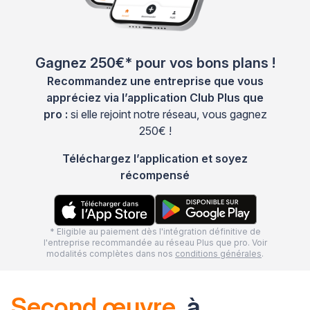
Gagnez 250€* pour vos bons plans !
Recommandez une entreprise que vous
appréciez via l’application Club Plus que
pro :
si elle rejoint notre réseau, vous gagnez
250€ !
Téléchargez l’application et soyez
récompensé
* Eligible au paiement dès l'intégration définitive de
l'entreprise recommandée au réseau Plus que pro. Voir
modalités complètes dans nos
conditions générales
.
Second œuvre
à