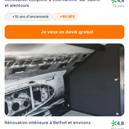
4,8
et alentours
79 avis
+10 ans d'ancienneté
+86 NPS
Je veux un devis gratuit
Rénovation intérieure à Belfort et environs
4,8
102 avis