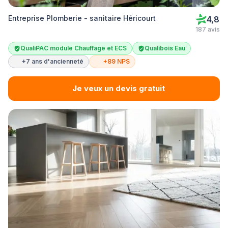
Entreprise Plomberie - sanitaire Héricourt
4,8
187 avis
QualiPAC module Chauffage et ECS
Qualibois Eau
+7 ans d'ancienneté
+89 NPS
Je veux un devis gratuit