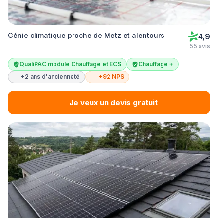
Génie climatique proche de Metz et alentours
4,9
55 avis
QualiPAC module Chauffage et ECS
Chauffage +
+2 ans d'ancienneté
+92 NPS
Je veux un devis gratuit