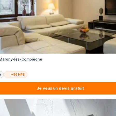
n Margny-lès-Compiègne
é
+96 NPS
Je veux un devis gratuit