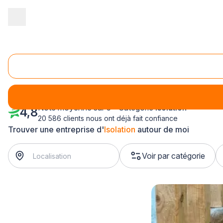
Accueil
/
Second œuvre
/
Isolation
/
Picardie
/
Oise
/
Noyon (6
Isolation Noyon (60400)
Note moyenne sur 5 - Catégorie
Isolation
4,8
20 586 clients nous ont déjà fait confiance
Trouver une entreprise d'
Isolation
autour de moi
Voir par catégorie