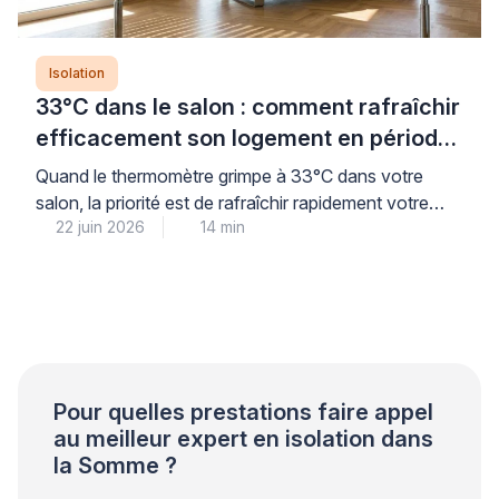
Isolation
33°C dans le salon : comment rafraîchir
efficacement son logement en période
de canicule
Quand le thermomètre grimpe à 33°C dans votre
salon, la priorité est de rafraîchir rapidement votre
22 juin 2026
14 min
intérieur tout en préparant des solutions durables
pour les prochaines vagues de chaleur. La bonne
nouvelle : des gestes simples et immédiats permettent
d’abaisser sensiblement la température, avant même
d’envisager tout investissement. Cette combinaison
d’actions rapides (occultation, ventilation nocturne,
[…]
Pour quelles prestations faire appel
au meilleur expert en isolation dans
la Somme ?