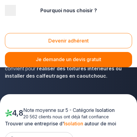
Pourquoi nous choisir ?
Accueil
/
Second œuvre
/
Isolation
/
Picardie
/
Somme
Isolation Somme (80)
Devenir adhérent
Pour vos travaux dans la Somme, rien de plus pratique
que les spécialistes adhérents Plus que PRO. Vous
Je demande un devis gratuit
dénicherez le professionnel de l'isolation qui vous
convient pour
réaliser des toitures intérieures ou
installer des calfeutrages en caoutchouc
.
Note moyenne sur 5 - Catégorie
Isolation
4,8
20 562 clients nous ont déjà fait confiance
Trouver une entreprise d'
Isolation
autour de moi