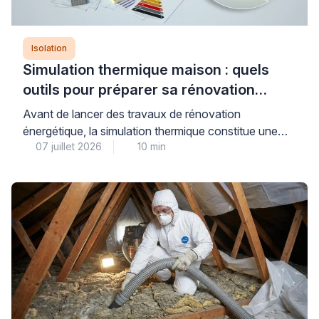
Isolation
Simulation thermique maison : quels
outils pour préparer sa rénovation
énergétique ?
Avant de lancer des travaux de rénovation
énergétique, la simulation thermique constitue une
07 juillet 2026
10 min
étape déterminante pour évaluer précisément les
besoins de votre maison et anticiper les gains réels
de consommation. Plusieurs niveaux d’analyse
existent, du simulateur gratuit en ligne à l’audit
énergétique réglementaire réalisé par un bureau
d’études qualifié, chacun répondant à des objectifs
distincts […]