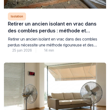
Isolation
Retirer un ancien isolant en vrac dans
des combles perdus : méthode et
précautions
Retirer un ancien isolant en vrac dans des combles
perdus nécessite une méthode rigoureuse et des
25 juin 2026
14 min
équipements professionnels adaptés pour garantir la
sécurité sanitaire et préparer efficacement la ré-
isolation. Cette opération technique, loin d’être
anodine, exige le recours à une aspiration mécanique
spécialisée et des protections individuelles
conformes aux normes, conditions indispensables
pour limiter la […]