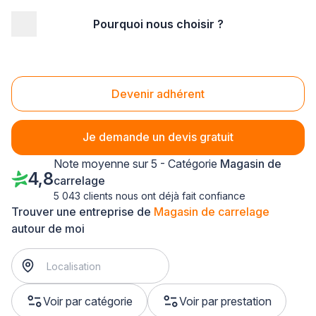
Pourquoi nous choisir ?
Accueil
/
Magasin - commerce
/
Magasin de carrelage
/
Pays-de-la-Loire
/
Loire-Atlantique
Magasin de carrelage Loire-Atlantique (44)
Devenir adhérent
Je demande un devis gratuit
Note moyenne sur 5 - Catégorie
Magasin de
4,8
carrelage
5 043 clients nous ont déjà fait confiance
Trouver une entreprise de
Magasin de carrelage
autour de moi
Voir par catégorie
Voir par prestation