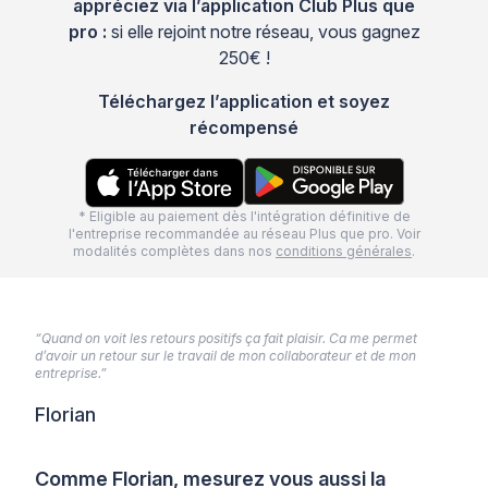
appréciez via l’application Club Plus que
pro :
si elle rejoint notre réseau, vous gagnez
250€ !
Téléchargez l’application et soyez
récompensé
* Eligible au paiement dès l'intégration définitive de
l'entreprise recommandée au réseau Plus que pro. Voir
modalités complètes dans nos
conditions générales
.
“Quand on voit les retours positifs ça fait plaisir. Ca me permet
d’avoir un retour sur le travail de mon collaborateur et de mon
entreprise.”
Florian
Comme Florian, mesurez vous aussi la