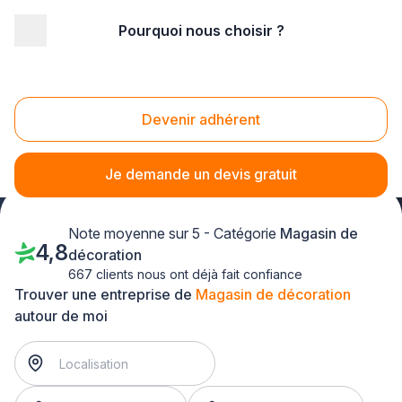
Pourquoi nous choisir ?
Accueil
/
Magasin - commerce
/
Magasin de décoration
/
PACA - Provence Alpes Côte d'Azur
Magasin de décoration PACA - Provence Alpes
Devenir adhérent
Côte d'Azur
Je demande un devis gratuit
Note moyenne sur 5 - Catégorie
Magasin de
4,8
décoration
667 clients nous ont déjà fait confiance
Trouver une entreprise de
Magasin de décoration
autour de moi